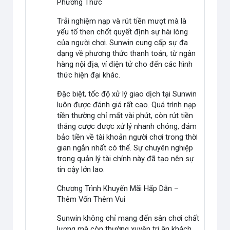
Phương Thức
Trải nghiệm nạp và rút tiền mượt mà là
yếu tố then chốt quyết định sự hài lòng
của người chơi. Sunwin cung cấp sự đa
dạng về phương thức thanh toán, từ ngân
hàng nội địa, ví điện tử cho đến các hình
thức hiện đại khác.
Đặc biệt, tốc độ xử lý giao dịch tại Sunwin
luôn được đánh giá rất cao. Quá trình nạp
tiền thường chỉ mất vài phút, còn rút tiền
thắng cược được xử lý nhanh chóng, đảm
bảo tiền về tài khoản người chơi trong thời
gian ngắn nhất có thể. Sự chuyên nghiệp
trong quản lý tài chính này đã tạo nên sự
tin cậy lớn lao.
Chương Trình Khuyến Mãi Hấp Dẫn –
Thêm Vốn Thêm Vui
Sunwin không chỉ mang đến sân chơi chất
lượng mà còn thường xuyên tri ân khách