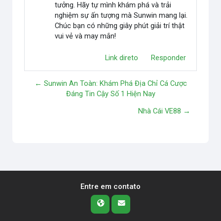
tưởng. Hãy tự mình khám phá và trải
nghiệm sự ấn tượng mà Sunwin mang lại.
Chúc bạn có những giây phút giải trí thật
vui vẻ và may mắn!
Link direto
Responder
← Sunwin An Toàn: Khám Phá Địa Chỉ Cá Cược
Đáng Tin Cậy Số 1 Hiện Nay
Nhà Cái VE88 →
Entre em contato