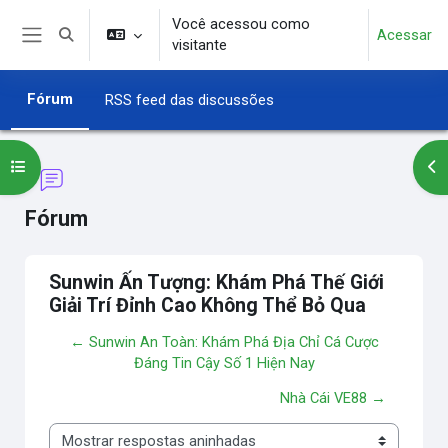
Ir para o conteúdo principal
Você acessou como
Acessar
Alternar entrada de pesquisa
visitante
Painel lateral
Fórum
RSS feed das discussões
Abrir índice do curso
Abr
Fórum
Sunwin Ấn Tượng: Khám Phá Thế Giới
Giải Trí Đỉnh Cao Không Thể Bỏ Qua
← Sunwin An Toàn: Khám Phá Địa Chỉ Cá Cược
Đáng Tin Cậy Số 1 Hiện Nay
Nhà Cái VE88 →