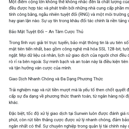
Một điểm cộng lớn không thể không nhắc đến là chất lượng của
đều được hợp tác và phát triển bởi những nhà cung cấp phần 
tính công bằng, ngẫu nhiên tuyệt đối (RNG) và một môi trường gi
hay gian lận nào. Sự uy tín trong khâu đối tác chính là nền tảng
Bảo Mật Tuyệt Đối – An Tâm Cược Thủ
Trong lĩnh vực giải trí trực tuyến, bảo mật thông tin là ưu tiê
mật tiên tiến nhất, bao gồm công nghệ mã hóa SSL 128-bit, tườ
ngặt. Mọi dữ liệu cá nhân, lịch sử giao dịch của người chơi đề
rò rỉ ra bên ngoài. Sự minh bạch và an toàn này là điều kiện tiê
và tận hưởng ván cược của mình.
Giao Dịch Nhanh Chóng và Đa Dạng Phương Thức
Trải nghiệm nạp và rút tiền mượt mà là yếu tố then chốt quyết 
cấp sự đa dạng về phương thức thanh toán, từ ngân hàng nội địa
khác.
Đặc biệt, tốc độ xử lý giao dịch tại Sunwin luôn được đánh giá r
phút, còn rút tiền thắng cược được xử lý nhanh chóng, đảm bảo t
ngắn nhất có thể. Sự chuyên nghiệp trong quản lý tài chính này đ