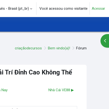
s - Brasil ‎(pt_br)‎
Você acessou como visitante
Acessar
e pesquisa
Abr
criaçãodecursos
Bem vindo(a)!
Fórum
i Trí Đỉnh Cao Không Thể
n Nay
Nhà Cái VE88 ▶︎