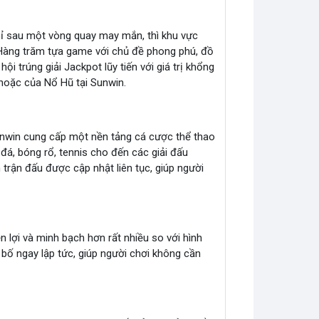
ỉ sau một vòng quay may mắn, thì khu vực
Hàng trăm tựa game với chủ đề phong phú, đồ
i trúng giải Jackpot lũy tiến với giá trị khổng
 hoặc của Nổ Hũ tại Sunwin.
Sunwin cung cấp một nền tảng cá cược thể thao
 đá, bóng rổ, tennis cho đến các giải đấu
trận đấu được cập nhật liên tục, giúp người
 lợi và minh bạch hơn rất nhiều so với hình
bố ngay lập tức, giúp người chơi không cần