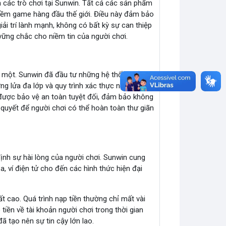
 các trò chơi tại Sunwin. Tất cả các sản phẩm
mềm game hàng đầu thế giới. Điều này đảm bảo
ải trí lành mạnh, không có bất kỳ sự can thiệp
 vững chắc cho niềm tin của người chơi.
n số một. Sunwin đã đầu tư những hệ thống bảo
ng lửa đa lớp và quy trình xác thực nghiêm
u được bảo vệ an toàn tuyệt đối, đảm bảo không
n quyết để người chơi có thể hoàn toàn thư giãn
định sự hài lòng của người chơi. Sunwin cung
, ví điện tử cho đến các hình thức hiện đại
ất cao. Quá trình nạp tiền thường chỉ mất vài
iền về tài khoản người chơi trong thời gian
ã tạo nên sự tin cậy lớn lao.