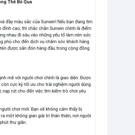
ông Thể Bỏ Qua
ng và đầy màu sắc của Sunwin! Nếu bạn đang tìm
m đỉnh cao, thì chắc chắn Sunwin chính là điểm
cùng nhau đi sâu vào những yếu tố làm nên sức
hong phú cho đến dịch vụ chăm sóc khách hàng
ái tên được săn đón hàng đầu trong cộng đồng
nh mẽ với người chơi chính là giao diện. Được
à còn cực kỳ tối ưu cho trải nghiệm người dùng.
, nạp rút cho đến việc tìm kiếm trò chơi yêu
g người chơi mới. Bạn sẽ không cảm thấy bị
ra một không gian giải trí thân thiện, nơi người
phút thư giãn.