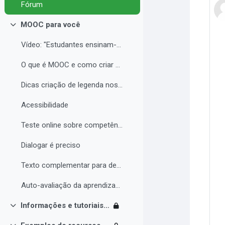
Fórum
MOOC para você
Contrair
Vídeo: "Estudantes ensinam-se uns aos outros const...
O que é MOOC e como criar seu curso com qualidade
Dicas criação de legenda nos vídeos
Acessibilidade
Teste online sobre competências digitais
Dialogar é preciso
Texto complementar para debate sobre MOOC
Auto-avaliação da aprendizagem
Informações e tutoriais Moodle
Contrair