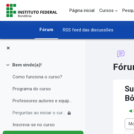
Ir para o conteúdo principal
Página inicial
Cursos
Pesqu
Fórum
RSS feed das discussões
Fór
Bem vindo(a)!
Contrair
Como funciona o curso?
Su
Programa do curso
Bỏ
Professores autores e equipe multidisciplinar
◀︎
Perguntas ao iniciar o curso
Inscreva-se no curso
Modo