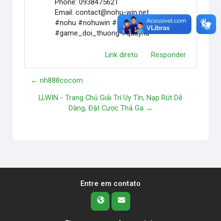
Phone: 0938475621
Email: contact@nohu-win.net
#nohu #nohuwin #nohu_win
#game_doi_thuong #quayhu
Link direto
Responder
← nh888cocom
LLWIN - Trang Chủ Giải Trí Uy Tín, Nạp Rút Dễ
Dàng, Đặt Cược Thả Ga →
Entre em contato