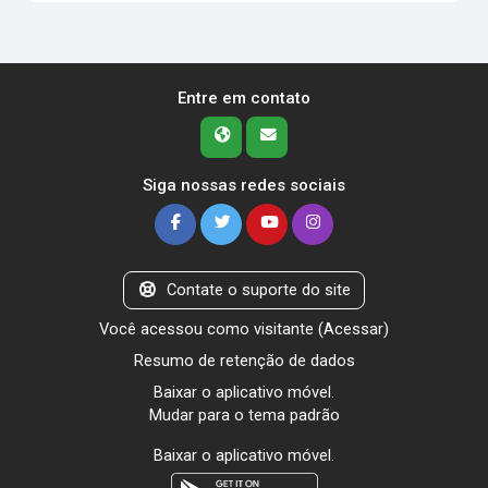
Entre em contato
Siga nossas redes sociais
Contate o suporte do site
Você acessou como visitante (
Acessar
)
Resumo de retenção de dados
Baixar o aplicativo móvel.
Mudar para o tema padrão
Baixar o aplicativo móvel.