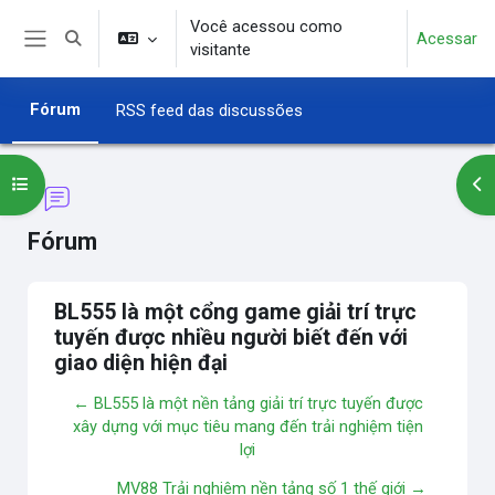
Ir para o conteúdo principal
Você acessou como
Acessar
Alternar entrada de pesquisa
visitante
Painel lateral
Fórum
RSS feed das discussões
Abrir índice do curso
Abr
Fórum
BL555 là một cổng game giải trí trực
tuyến được nhiều người biết đến với
giao diện hiện đại
← BL555 là một nền tảng giải trí trực tuyến được
xây dựng với mục tiêu mang đến trải nghiệm tiện
lợi
MV88 Trải nghiệm nền tảng số 1 thế giới →