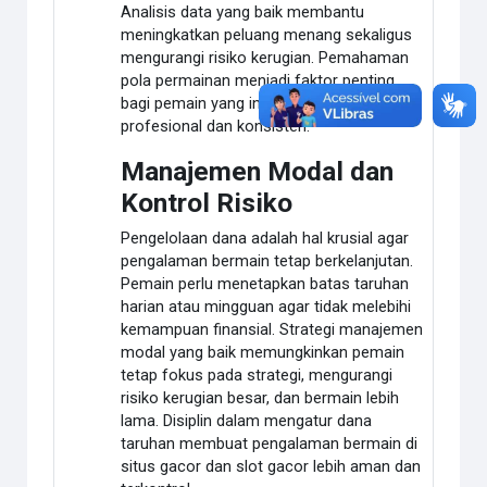
Analisis data yang baik membantu
meningkatkan peluang menang sekaligus
mengurangi risiko kerugian. Pemahaman
pola permainan menjadi faktor penting
bagi pemain yang ingin bermain secara
profesional dan konsisten.
Manajemen Modal dan
Kontrol Risiko
Pengelolaan dana adalah hal krusial agar
pengalaman bermain tetap berkelanjutan.
Pemain perlu menetapkan batas taruhan
harian atau mingguan agar tidak melebihi
kemampuan finansial. Strategi manajemen
modal yang baik memungkinkan pemain
tetap fokus pada strategi, mengurangi
risiko kerugian besar, dan bermain lebih
lama. Disiplin dalam mengatur dana
taruhan membuat pengalaman bermain di
situs gacor dan slot gacor lebih aman dan