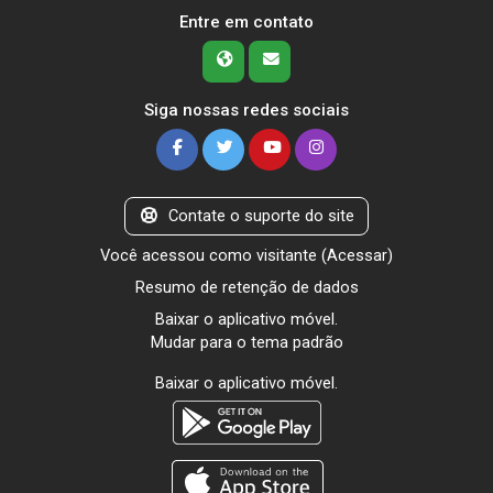
Entre em contato
Siga nossas redes sociais
Contate o suporte do site
Você acessou como visitante (
Acessar
)
Resumo de retenção de dados
Baixar o aplicativo móvel.
Mudar para o tema padrão
Baixar o aplicativo móvel.