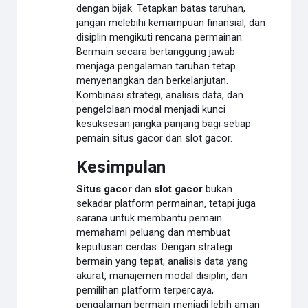
dengan bijak. Tetapkan batas taruhan,
jangan melebihi kemampuan finansial, dan
disiplin mengikuti rencana permainan.
Bermain secara bertanggung jawab
menjaga pengalaman taruhan tetap
menyenangkan dan berkelanjutan.
Kombinasi strategi, analisis data, dan
pengelolaan modal menjadi kunci
kesuksesan jangka panjang bagi setiap
pemain situs gacor dan slot gacor.
Kesimpulan
Situs gacor
dan
slot gacor
bukan
sekadar platform permainan, tetapi juga
sarana untuk membantu pemain
memahami peluang dan membuat
keputusan cerdas. Dengan strategi
bermain yang tepat, analisis data yang
akurat, manajemen modal disiplin, dan
pemilihan platform terpercaya,
pengalaman bermain menjadi lebih aman