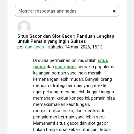
Modo de visualização
Situs Gacor dan Slot Gacor: Panduan Lengkap
Número de respostas: 0
untuk Pemain yang Ingin Sukses
por
dan janes
-
sábado, 14 mar. 2026, 15:13
Di dunia permainan online, istilah
situs
gacor
dan
slot gacor
semakin populer di
kalangan pemain yang ingin meraih
kemenangan lebih mudah. Banyak orang
mencari strategi bermain yang efektif
agar peluang menang lebih tinggi. Dengan
memahami kedua konsep ini, pemain bisa
memaksimalkan keuntungan,
meminimalkan risiko, dan menikmati
pengalaman bermain yang lebih seru.
Memahami situs gacor dan slot gacor
bukan hanya soal keberuntungan, tetapi