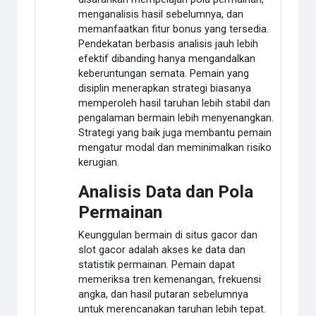
menganalisis hasil sebelumnya, dan
memanfaatkan fitur bonus yang tersedia.
Pendekatan berbasis analisis jauh lebih
efektif dibanding hanya mengandalkan
keberuntungan semata. Pemain yang
disiplin menerapkan strategi biasanya
memperoleh hasil taruhan lebih stabil dan
pengalaman bermain lebih menyenangkan.
Strategi yang baik juga membantu pemain
mengatur modal dan meminimalkan risiko
kerugian.
Analisis Data dan Pola
Permainan
Keunggulan bermain di situs gacor dan
slot gacor adalah akses ke data dan
statistik permainan. Pemain dapat
memeriksa tren kemenangan, frekuensi
angka, dan hasil putaran sebelumnya
untuk merencanakan taruhan lebih tepat.