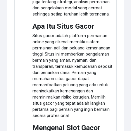
juga tentang strategi, analisis permainan,
dan pengelolaan modal yang cermat
sehingga setiap taruhan lebih terencana.
Apa Itu Situs Gacor
Situs gacor adalah platform permainan
online yang dikenal memiliki sistem
permainan adil dan peluang kemenangan
tinggi. Situs ini memberikan pengalaman
bermain yang aman, nyaman, dan
transparan, termasuk kemudahan deposit
dan penarikan dana. Pemain yang
memahami situs gacor dapat
memanfaatkan peluang yang ada untuk
meningkatkan kemenangan dan
meminimalkan risiko kerugian. Memilih
situs gacor yang tepat adalah langkah
pertama bagi pemain yang ingin bermain
secara profesional.
Mengenal Slot Gacor