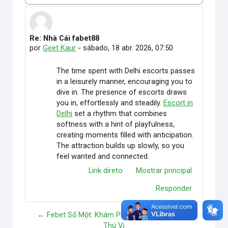
Re: Nhà Cái fabet88
Número de respostas: 0
por
Geet Kaur
-
sábado, 18 abr. 2026, 07:50
The time spent with Delhi escorts passes
in a leisurely manner, encouraging you to
dive in. The presence of escorts draws
you in, effortlessly and steadily.
Escort in
Delhi
set a rhythm that combines
softness with a hint of playfulness,
creating moments filled with anticipation.
The attraction builds up slowly, so you
feel wanted and connected.
Link direto
Mostrar principal
Responder
← Febet Số Một: Khám Phá Thế Giới Đặt Cược
Thú Vị