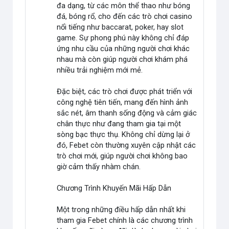
đa dạng, từ các môn thể thao như bóng
đá, bóng rổ, cho đến các trò chơi casino
nổi tiếng như baccarat, poker, hay slot
game. Sự phong phú này không chỉ đáp
ứng nhu cầu của những người chơi khác
nhau mà còn giúp người chơi khám phá
nhiều trải nghiệm mới mẻ.
Đặc biệt, các trò chơi được phát triển với
công nghệ tiên tiến, mang đến hình ảnh
sắc nét, âm thanh sống động và cảm giác
chân thực như đang tham gia tại một
sòng bạc thực thụ. Không chỉ dừng lại ở
đó, Febet còn thường xuyên cập nhật các
trò chơi mới, giúp người chơi không bao
giờ cảm thấy nhàm chán.
Chương Trình Khuyến Mãi Hấp Dẫn
Một trong những điều hấp dẫn nhất khi
tham gia Febet chính là các chương trình