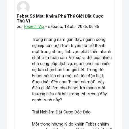
Febet Số Một: Khám Phá Thế Giới Đặt Cược
Número de respostas: 0
Thú Vị
por
Febet1 Vip
-
sábado, 18 abr. 2026, 06:36
Trong những năm gần đây, ngành công
nghiệp cá cược trực tuyến đã trở thành
một trong những lĩnh vực phát triển nhanh
nhất trên toàn cầu. Với sự ra đời của nhiều
nhà cung cấp dịch vụ, người chơi có nhiều
sự lựa chọn hơn bao giờ hết. Trong đó,
Febet nổi lên như một cái tên đặc biệt,
được biết đến như “Febet số một”. Vậy
điều gì đã làm cho Febet trở thành một
thương hiệu nổi bật trong thị trường đầy
cạnh tranh này?
Trải Nghiệm Đặt Cược Độc Đáo
Một trong những lý do khiến Febet chiếm