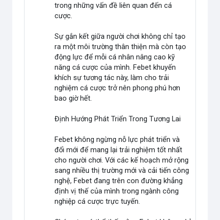
trong những vấn đề liên quan đến cá
cược.
Sự gắn kết giữa người chơi không chỉ tạo
ra một môi trường thân thiện mà còn tạo
động lực để mỗi cá nhân nâng cao kỹ
năng cá cược của mình. Febet khuyến
khích sự tương tác này, làm cho trải
nghiệm cá cược trở nên phong phú hơn
bao giờ hết.
Định Hướng Phát Triển Trong Tương Lai
Febet không ngừng nỗ lực phát triển và
đổi mới để mang lại trải nghiệm tốt nhất
cho người chơi. Với các kế hoạch mở rộng
sang nhiều thị trường mới và cải tiến công
nghệ, Febet đang trên con đường khẳng
định vị thế của mình trong ngành công
nghiệp cá cược trực tuyến.