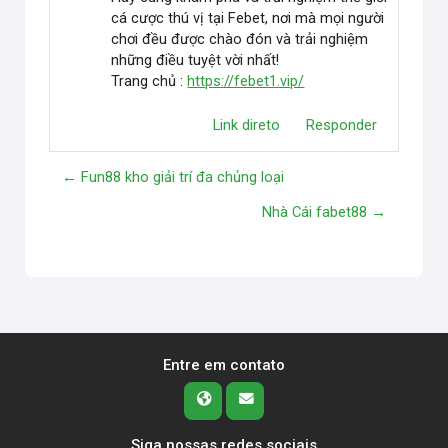
cá cược thú vị tại Febet, nơi mà mọi người
chơi đều được chào đón và trải nghiệm
những điều tuyệt vời nhất!
Trang chủ :
https://febet1.vip/
Link direto
Responder
← Fun88 kho giải trí đa chủng loại
Nhà Cái fabet88 →
Entre em contato
Siga nossas redes sociais