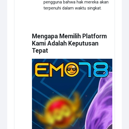
pengguna bahwa hak mereka akan
terpenuhi dalam waktu singkat.
Mengapa Memilih Platform
Kami Adalah Keputusan
Tepat