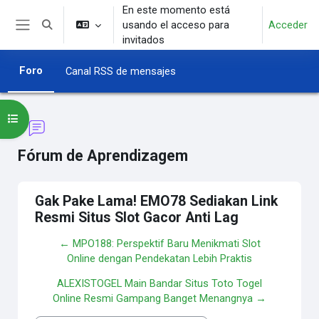
Salta al contenido principal
En este momento está
usando el acceso para
Acceder
Selector de búsqueda de entrada
Panel lateral
invitados
Foro
Canal RSS de mensajes
Abrir índice del curso
Fórum de Aprendizagem
Gak Pake Lama! EMO78 Sediakan Link
Resmi Situs Slot Gacor Anti Lag
← MPO188: Perspektif Baru Menikmati Slot
Online dengan Pendekatan Lebih Praktis
ALEXISTOGEL Main Bandar Situs Toto Togel
Online Resmi Gampang Banget Menangnya →