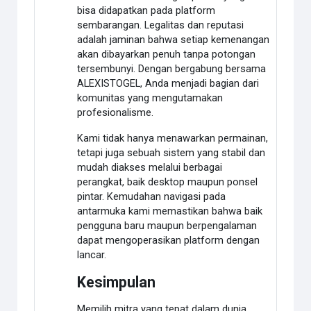
bisa didapatkan pada platform
sembarangan. Legalitas dan reputasi
adalah jaminan bahwa setiap kemenangan
akan dibayarkan penuh tanpa potongan
tersembunyi. Dengan bergabung bersama
ALEXISTOGEL, Anda menjadi bagian dari
komunitas yang mengutamakan
profesionalisme.
Kami tidak hanya menawarkan permainan,
tetapi juga sebuah sistem yang stabil dan
mudah diakses melalui berbagai
perangkat, baik desktop maupun ponsel
pintar. Kemudahan navigasi pada
antarmuka kami memastikan bahwa baik
pengguna baru maupun berpengalaman
dapat mengoperasikan platform dengan
lancar.
Kesimpulan
Memilih mitra yang tepat dalam dunia