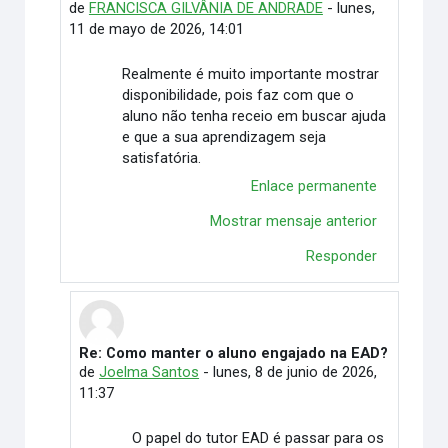
de
FRANCISCA GILVÂNIA DE ANDRADE
-
lunes,
11 de mayo de 2026, 14:01
Realmente é muito importante mostrar
disponibilidade, pois faz com que o
aluno não tenha receio em buscar ajuda
e que a sua aprendizagem seja
satisfatória.
Enlace permanente
Mostrar mensaje anterior
Responder
Re: Como manter o aluno engajado na EAD?
En respuesta a FRANCISCA GILVÂNIA DE ANDRADE
de
Joelma Santos
-
lunes, 8 de junio de 2026,
11:37
O papel do tutor EAD é passar para os