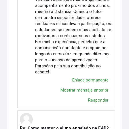
acompanhamento próximo dos alunos,
mesmo a distância. Quando o tutor
demonstra disponibilidade, oferece
feedbacks e incentiva a participação, os
estudantes se sentem mais acolhidos e
motivados a continuar seus estudos.
Em minha experiência, percebo que a
comunicação constante e o apoio ao
longo do curso fazem grande diferença
para o sucesso da aprendizagem.
Parabéns pela sua contribuição ao
debate!
Enlace permanente
Mostrar mensaje anterior
Responder
Re: Como manter o aluno engajado na EAD?
En respuesta a Vitória Duarte Wingert