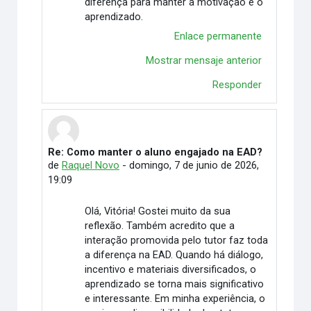
diferença para manter a motivação e o
aprendizado.
Enlace permanente
Mostrar mensaje anterior
Responder
Re: Como manter o aluno engajado na EAD?
En respuesta a Vitória Duarte Wingert
de
Raquel Novo
-
domingo, 7 de junio de 2026,
19:09
Olá, Vitória! Gostei muito da sua
reflexão. Também acredito que a
interação promovida pelo tutor faz toda
a diferença na EAD. Quando há diálogo,
incentivo e materiais diversificados, o
aprendizado se torna mais significativo
e interessante. Em minha experiência, o