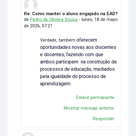
Re: Como manter o aluno engajado na EAD?
En respuesta a Flavia Correa Ventilari de Oliveira
de
Pedro de Oliveira Sousa
-
lunes, 18 de mayo
de 2026, 07:21
oferecem
Verdade, também
oportunidades novas aos discentes
e docentes, fazendo com que
ambos participem na construção de
processos de educação, mediados
pela igualdade do processo de
aprendizagem
.
Enlace permanente
Mostrar mensaje anterior
Responder