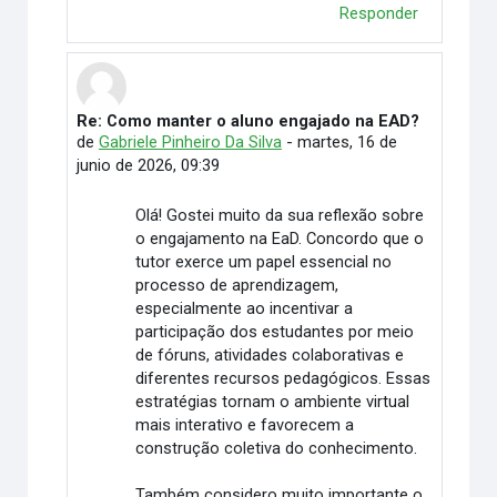
Responder
Re: Como manter o aluno engajado na EAD?
En respuesta a Vitória Duarte Wingert
de
Gabriele Pinheiro Da Silva
-
martes, 16 de
junio de 2026, 09:39
Olá! Gostei muito da sua reflexão sobre
o engajamento na EaD. Concordo que o
tutor exerce um papel essencial no
processo de aprendizagem,
especialmente ao incentivar a
participação dos estudantes por meio
de fóruns, atividades colaborativas e
diferentes recursos pedagógicos. Essas
estratégias tornam o ambiente virtual
mais interativo e favorecem a
construção coletiva do conhecimento.
Também considero muito importante o