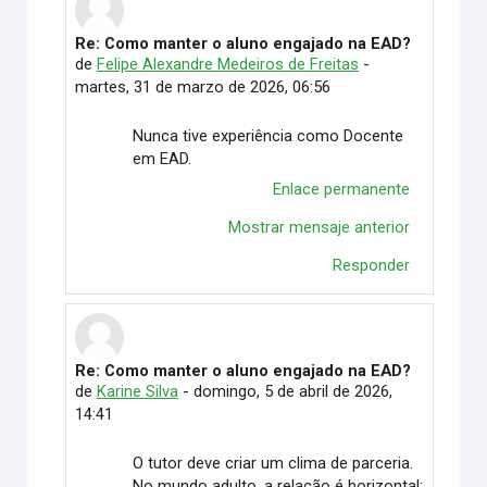
Re: Como manter o aluno engajado na EAD?
En respuesta a Vitória Duarte Wingert
de
Felipe Alexandre Medeiros de Freitas
-
martes, 31 de marzo de 2026, 06:56
Nunca tive experiência como Docente
em EAD.
Enlace permanente
Mostrar mensaje anterior
Responder
Re: Como manter o aluno engajado na EAD?
En respuesta a Vitória Duarte Wingert
de
Karine Silva
-
domingo, 5 de abril de 2026,
14:41
O tutor deve criar um clima de parceria.
No mundo adulto, a relação é horizontal: