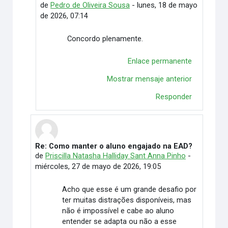
de
Pedro de Oliveira Sousa
-
lunes, 18 de mayo
de 2026, 07:14
Concordo plenamente.
Enlace permanente
Mostrar mensaje anterior
Responder
Re: Como manter o aluno engajado na EAD?
En respuesta a Vitória Duarte Wingert
de
Priscilla Natasha Halliday Sant Anna Pinho
-
miércoles, 27 de mayo de 2026, 19:05
Acho que esse é um grande desafio por
ter muitas distrações disponíveis, mas
não é impossível e cabe ao aluno
entender se adapta ou não a esse