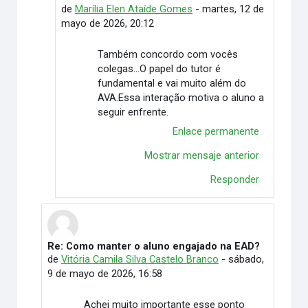
de
Marília Elen Ataíde Gomes
-
martes, 12 de
mayo de 2026, 20:12
Também concordo com vocês
colegas...O papel do tutor é
fundamental e vai muito além do
AVA.Essa interação motiva o aluno a
seguir enfrente.
Enlace permanente
Mostrar mensaje anterior
Responder
Re: Como manter o aluno engajado na EAD?
En respuesta a Vitória Duarte Wingert
de
Vitória Camila Silva Castelo Branco
-
sábado,
9 de mayo de 2026, 16:58
Achei muito importante esse ponto