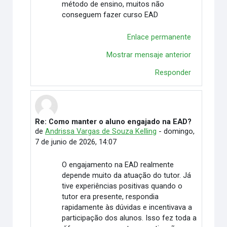
método de ensino, muitos não
conseguem fazer curso EAD
Enlace permanente
Mostrar mensaje anterior
Responder
Re: Como manter o aluno engajado na EAD?
En respuesta a Vitória Duarte Wingert
de
Andrissa Vargas de Souza Kelling
-
domingo,
7 de junio de 2026, 14:07
O engajamento na EAD realmente
depende muito da atuação do tutor. Já
tive experiências positivas quando o
tutor era presente, respondia
rapidamente às dúvidas e incentivava a
participação dos alunos. Isso fez toda a