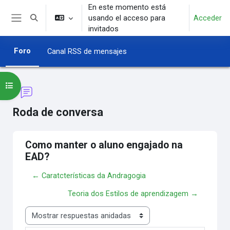
Salta al contenido principal
En este momento está
usando el acceso para
Acceder
Selector de búsqueda de entrada
Panel lateral
invitados
Foro
Canal RSS de mensajes
Abrir índice del curso
Roda de conversa
Como manter o aluno engajado na
EAD?
← Caratcterísticas da Andragogia
Teoria dos Estilos de aprendizagem →
Mostrar modo