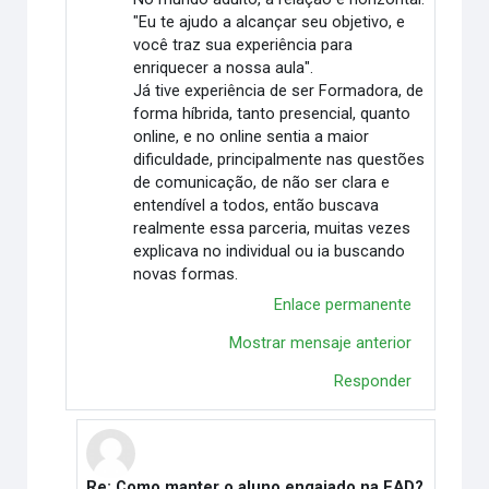
"Eu te ajudo a alcançar seu objetivo, e
você traz sua experiência para
enriquecer a nossa aula".
Já tive experiência de ser Formadora, de
forma híbrida, tanto presencial, quanto
online, e no online sentia a maior
dificuldade, principalmente nas questões
de comunicação, de não ser clara e
entendível a todos, então buscava
realmente essa parceria, muitas vezes
explicava no individual ou ia buscando
novas formas.
Enlace permanente
Mostrar mensaje anterior
Responder
Re: Como manter o aluno engajado na EAD?
En respuesta a Karine Silva