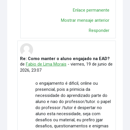
Enlace permanente
Mostrar mensaje anterior
Responder
Re: Como manter o aluno engajado na EAD?
En respuesta a Vitória Duarte Wingert
de
Fabio de Lima Morais
-
viernes, 19 de junio de
2026, 23:07
o engajamento é dificil, online ou
presencial, pois a primicia da
necessidade do aprendizado parte do
aluno e nao do professor/tutor. o papel
do professor /tutor é despertar no
aluno esta necessidade, seja com
desafios ou material, eu prefiro jgar
desafios, questionamentos e enigmas