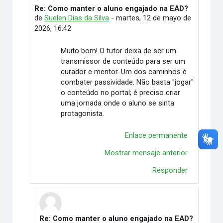
Re: Como manter o aluno engajado na EAD?
En respuesta a Vitória Duarte Wingert
de
Suelen Dias da Silva
-
martes, 12 de mayo de
2026, 16:42
Muito bom! O tutor deixa de ser um
transmissor de conteúdo para ser um
curador e mentor. Um dos caminhos é
combater passividade. Não basta "jogar"
o conteúdo no portal; é preciso criar
uma jornada onde o aluno se sinta
protagonista.
Enlace permanente
Mostrar mensaje anterior
Responder
Re: Como manter o aluno engajado na EAD?
En respuesta a Suelen Dias da Silva