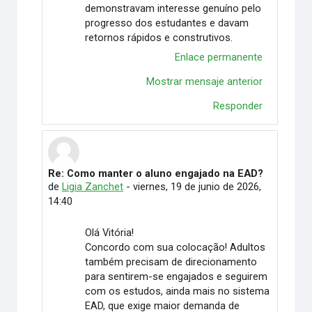
demonstravam interesse genuíno pelo
progresso dos estudantes e davam
retornos rápidos e construtivos.
Enlace permanente
Mostrar mensaje anterior
Responder
Re: Como manter o aluno engajado na EAD?
En respuesta a Vitória Duarte Wingert
de
Ligia Zanchet
-
viernes, 19 de junio de 2026,
14:40
Olá Vitória!
Concordo com sua colocação! Adultos
também precisam de direcionamento
para sentirem-se engajados e seguirem
com os estudos, ainda mais no sistema
EAD, que exige maior demanda de