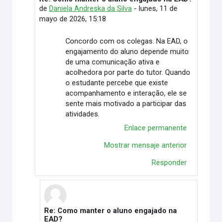
de
Daniela Andreska da Silva
-
lunes, 11 de
mayo de 2026, 15:18
Concordo com os colegas. Na EAD, o
engajamento do aluno depende muito
de uma comunicação ativa e
acolhedora por parte do tutor. Quando
o estudante percebe que existe
acompanhamento e interação, ele se
sente mais motivado a participar das
atividades.
Enlace permanente
Mostrar mensaje anterior
Responder
Re: Como manter o aluno engajado na
En respuesta a Daniela Andreska da Silva
EAD?