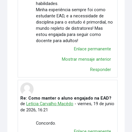
habilidades.
Minha experiência sempre foi como
estudante EAD, e a necessidade de
disciplina para o estudo é primordial, no
mundo repleto de distratores! Mas
estou engajada para seguir como
docente para adultos!
Enlace permanente
Mostrar mensaje anterior
Responder
Re: Como manter o aluno engajado na EAD?
En respuesta a Vitória Duarte Wingert
de
Letícia Carvalho Macêdo
-
viernes, 19 de junio
de 2026, 16:21
Concordo.
Enlace permanente