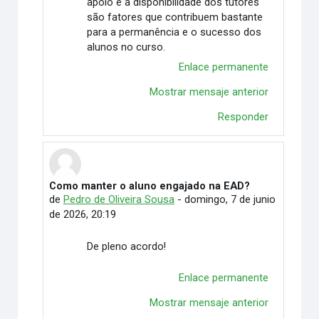
apoio e a disponibilidade dos tutores
são fatores que contribuem bastante
para a permanência e o sucesso dos
alunos no curso.
Enlace permanente
Mostrar mensaje anterior
Responder
Como manter o aluno engajado na EAD?
En respuesta a Vitória Duarte Wingert
de
Pedro de Oliveira Sousa
-
domingo, 7 de junio
de 2026, 20:19
De pleno acordo!
Enlace permanente
Mostrar mensaje anterior