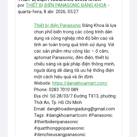
por
THIẾT BỊ ĐIỆN PANASONIC ĐĂNG KHOA
-
quarta-feira, 8 abr. 2026, 05:27
Thiết bị điện Panasonic
Đăng Khoa là lựa
chọn phổ biến trong các công trình dân
dụng và công nghiệp nhờ độ bền cao và
tính an toàn trong quá trình sử dụng. Với
các sản phẩm như công tắc – ổ cắm,
aptomat Panasonic, đèn điện, thiết bị
chiếu sáng và giải pháp điện thông minh,
người dùng dễ dàng tối ưu hệ thống điện
một cách hiệu quả và ổn định.
Website:
https://dangkhoamart.com/
Phone: 0283 7010 089
Địa chỉ: Số 28/33/7 Đường TX13, phường
Thới An, Tp. Hồ Chí Minh
Email: dangkhoadiengiadung@gmail.com
Tags: #dangkhoamartcom #Panasonic
#thietbidienpanasonic
#quatthonggiopanasonic
#denchieusangpanasonic