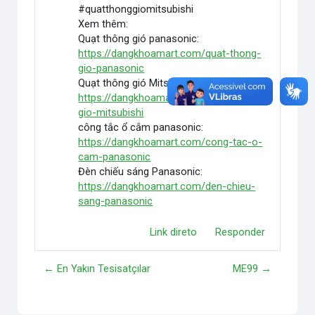
#quatthonggiomitsubishi
Xem thêm:
Quạt thông gió panasonic:
https://dangkhoamart.com/quat-thong-
gio-panasonic
Quạt thông gió Mitsubishi:
https://dangkhoamart.com/quat-thong-
gio-mitsubishi
công tắc ổ cắm panasonic:
https://dangkhoamart.com/cong-tac-o-
cam-panasonic
Đèn chiếu sáng Panasonic:
https://dangkhoamart.com/den-chieu-
sang-panasonic
Link direto
Responder
← En Yakın Tesisatçılar
ME99 →