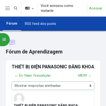
Ir para o conteúdo principal
Você acessou como
Acessar
Alternar entrada de pesquisa
visitante
Painel lateral
Fórum
RSS feed dos posts
Abrir índice do curso
Fórum de Aprendizagem
THIẾT BỊ ĐIỆN PANASONIC ĐĂNG KHOA
← En Yakın Tesisatçılar
ME99 →
Modo de visualização
THIẾT BỊ ĐIỆN PANASONIC ĐĂNG KHOA
Número de respostas: 0