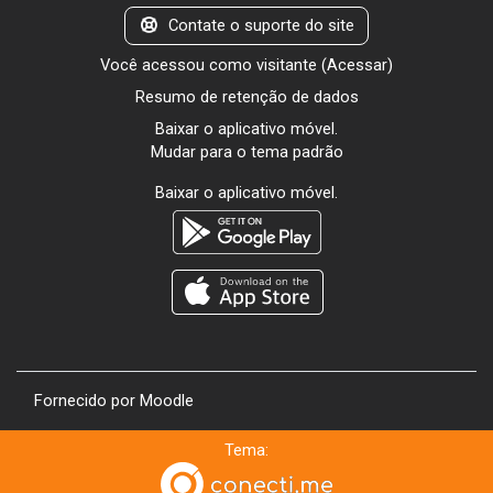
Contate o suporte do site
Você acessou como visitante (
Acessar
)
Resumo de retenção de dados
Baixar o aplicativo móvel.
Mudar para o tema padrão
Baixar o aplicativo móvel.
Fornecido por
Moodle
Tema: