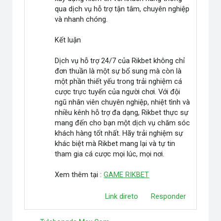
qua dịch vụ hỗ trợ tận tâm, chuyên nghiệp
và nhanh chóng.
Kết luận
Dịch vụ hỗ trợ 24/7 của Rikbet không chỉ
đơn thuần là một sự bổ sung mà còn là
một phần thiết yếu trong trải nghiệm cá
cược trực tuyến của người chơi. Với đội
ngũ nhân viên chuyên nghiệp, nhiệt tình và
nhiều kênh hỗ trợ đa dạng, Rikbet thực sự
mang đến cho bạn một dịch vụ chăm sóc
khách hàng tốt nhất. Hãy trải nghiệm sự
khác biệt mà Rikbet mang lại và tự tin
tham gia cá cược mọi lúc, mọi nơi.
Xem thêm tại :
GAME RIKBET
Link direto
Responder