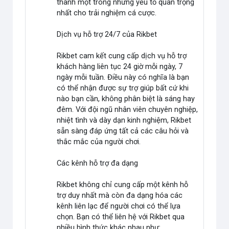
thành một trong những yếu tố quan trọng
nhất cho trải nghiệm cá cược.
Dịch vụ hỗ trợ 24/7 của Rikbet
Rikbet cam kết cung cấp dịch vụ hỗ trợ
khách hàng liên tục 24 giờ mỗi ngày, 7
ngày mỗi tuần. Điều này có nghĩa là bạn
có thể nhận được sự trợ giúp bất cứ khi
nào bạn cần, không phân biệt là sáng hay
đêm. Với đội ngũ nhân viên chuyên nghiệp,
nhiệt tình và dày dạn kinh nghiệm, Rikbet
sẵn sàng đáp ứng tất cả các câu hỏi và
thắc mắc của người chơi.
Các kênh hỗ trợ đa dạng
Rikbet không chỉ cung cấp một kênh hỗ
trợ duy nhất mà còn đa dạng hóa các
kênh liên lạc để người chơi có thể lựa
chọn. Bạn có thể liên hệ với Rikbet qua
nhiều hình thức khác nhau như: