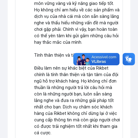
môn vững vàng và kỹ năng giao tiếp tốt.
Họ không chỉ am hiểu về các sản phẩm và
dịch vụ của nhà cái mà còn sẵn sàng lắng
nghe và thấu hiểu những vấn đề mà người
chơi gặp phải. Chính vì vậy, bạn hoàn toàn
có thể yên tâm khi gửi gắm những câu hỏi
hay thắc mắc của mình.
Tính thân thiện và tận tâm
Điều làm nên sự khác biệt của Rikbet
chính là tính thân thiện và tận tâm của đội
ngũ hỗ trợ khách hàng. Họ không chỉ đơn
thuần là những người trả lời câu hỏi mà
còn là những người bạn, luôn sẵn sàng
lắng nghe và đưa ra những giải pháp tốt
nhất cho bạn. Dịch vụ chăm sóc khách
hàng của Rikbet không chỉ dừng lại ở việc
cung cấp thông tin mà còn giúp người chơi
có được trải nghiệm tốt nhất khi tham gia
cá cược.