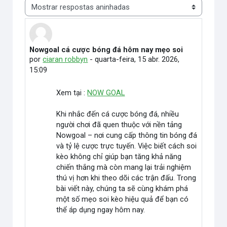
Modo de visualização
Nowgoal cá cược bóng đá hôm nay mẹo soi
Número de respostas: 0
por
ciaran robbyn
-
quarta-feira, 15 abr. 2026,
15:09
Xem tại :
NOW GOAL
Khi nhắc đến cá cược bóng đá, nhiều
người chơi đã quen thuộc với nền tảng
Nowgoal – nơi cung cấp thông tin bóng đá
và tỷ lệ cược trực tuyến. Việc biết cách soi
kèo không chỉ giúp bạn tăng khả năng
chiến thắng mà còn mang lại trải nghiệm
thú vị hơn khi theo dõi các trận đấu. Trong
bài viết này, chúng ta sẽ cùng khám phá
một số mẹo soi kèo hiệu quả để bạn có
thể áp dụng ngay hôm nay.