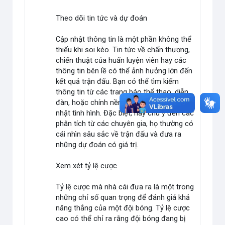
Theo dõi tin tức và dự đoán
Cập nhật thông tin là một phần không thể
thiếu khi soi kèo. Tin tức về chấn thương,
chiến thuật của huấn luyện viên hay các
thông tin bên lề có thể ảnh hưởng lớn đến
kết quả trận đấu. Bạn có thể tìm kiếm
thông tin từ các trang báo thể thao, diễn
đàn, hoặc chính nền tảng Nowgoal để cập
nhật tình hình. Đặc biệt, hãy chú ý đến các
phân tích từ các chuyên gia, họ thường có
cái nhìn sâu sắc về trận đấu và đưa ra
những dự đoán có giá trị.
Xem xét tỷ lệ cược
Tỷ lệ cược mà nhà cái đưa ra là một trong
những chỉ số quan trọng để đánh giá khả
năng thắng của một đội bóng. Tỷ lệ cược
cao có thể chỉ ra rằng đội bóng đang bị