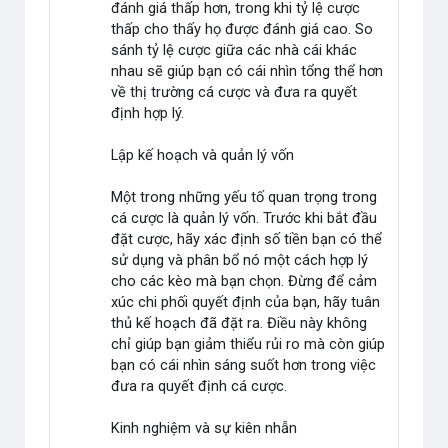
đánh giá thấp hơn, trong khi tỷ lệ cược
thấp cho thấy họ được đánh giá cao. So
sánh tỷ lệ cược giữa các nhà cái khác
nhau sẽ giúp bạn có cái nhìn tổng thể hơn
về thị trường cá cược và đưa ra quyết
định hợp lý.
Lập kế hoạch và quản lý vốn
Một trong những yếu tố quan trọng trong
cá cược là quản lý vốn. Trước khi bắt đầu
đặt cược, hãy xác định số tiền bạn có thể
sử dụng và phân bổ nó một cách hợp lý
cho các kèo mà bạn chọn. Đừng để cảm
xúc chi phối quyết định của bạn, hãy tuân
thủ kế hoạch đã đặt ra. Điều này không
chỉ giúp bạn giảm thiểu rủi ro mà còn giúp
bạn có cái nhìn sáng suốt hơn trong việc
đưa ra quyết định cá cược.
Kinh nghiệm và sự kiên nhẫn