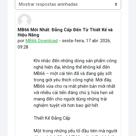
Modo de visualização
MB66 Mới Nhất: Đẳng Cấp Đến Từ Thiết Kế và
Número de respostas: 0
Hiệu Năng
por
MB66 Download
-
sexta-feira, 17 abr. 2026,
09:28
Khi nhắc đến những dòng sản phẩm công
nghệ hiện đại, không thể không kể đến
MB66 – một cái tên đã và đang gây sốt
trong giới yêu thích công nghệ. Mới đây,
MB66 vừa cho ra mắt phiên bản mới nhất
với nhiều cải tiến đáng chú ý, hứa hẹn sẽ
mang đến cho người dùng những trải
nghiệm tuyệt vời hơn bao giờ hết.
Thiết Kế Đẳng Cấp
Một trong những yếu tố đầu tiên mà người