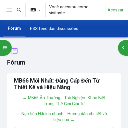
Ir para o conteúdo principal
Você acessou como
Acessar
Alternar entrada de pesquisa
visitante
Painel lateral
Fórum
RSS feed das discussões
Abrir índice do curso
Abr
Fórum
MB66 Mới Nhất: Đẳng Cấp Đến Từ
Thiết Kế và Hiệu Năng
← MB66 Ăn Thưởng - Trải Nghiệm Khác Biệt
Trong Thế Giới Giải Trí
Nạp tiền Hitclub nhanh - Hướng dẫn chi tiết và
hiệu quả →