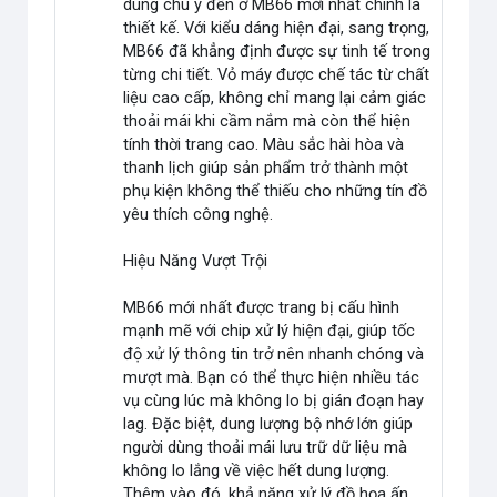
dùng chú ý đến ở MB66 mới nhất chính là
thiết kế. Với kiểu dáng hiện đại, sang trọng,
MB66 đã khẳng định được sự tinh tế trong
từng chi tiết. Vỏ máy được chế tác từ chất
liệu cao cấp, không chỉ mang lại cảm giác
thoải mái khi cầm nắm mà còn thể hiện
tính thời trang cao. Màu sắc hài hòa và
thanh lịch giúp sản phẩm trở thành một
phụ kiện không thể thiếu cho những tín đồ
yêu thích công nghệ.
Hiệu Năng Vượt Trội
MB66 mới nhất được trang bị cấu hình
mạnh mẽ với chip xử lý hiện đại, giúp tốc
độ xử lý thông tin trở nên nhanh chóng và
mượt mà. Bạn có thể thực hiện nhiều tác
vụ cùng lúc mà không lo bị gián đoạn hay
lag. Đặc biệt, dung lượng bộ nhớ lớn giúp
người dùng thoải mái lưu trữ dữ liệu mà
không lo lắng về việc hết dung lượng.
Thêm vào đó, khả năng xử lý đồ họa ấn