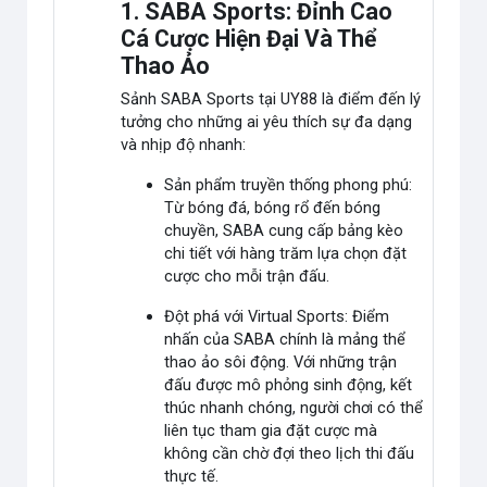
1. SABA Sports: Đỉnh Cao
Cá Cược Hiện Đại Và Thể
Thao Ảo
Sảnh SABA Sports tại UY88 là điểm đến lý
tưởng cho những ai yêu thích sự đa dạng
và nhịp độ nhanh:
Sản phẩm truyền thống phong phú:
Từ bóng đá, bóng rổ đến bóng
chuyền, SABA cung cấp bảng kèo
chi tiết với hàng trăm lựa chọn đặt
cược cho mỗi trận đấu.
Đột phá với Virtual Sports: Điểm
nhấn của SABA chính là mảng thể
thao ảo sôi động. Với những trận
đấu được mô phỏng sinh động, kết
thúc nhanh chóng, người chơi có thể
liên tục tham gia đặt cược mà
không cần chờ đợi theo lịch thi đấu
thực tế.