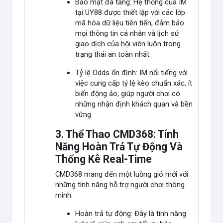
Bảo mật đa tầng: Hệ thống của IM
tại UY88 được thiết lập với các lớp
mã hóa dữ liệu tiên tiến, đảm bảo
mọi thông tin cá nhân và lịch sử
giao dịch của hội viên luôn trong
trạng thái an toàn nhất.
Tỷ lệ Odds ổn định: IM nổi tiếng với
việc cung cấp tỷ lệ kèo chuẩn xác, ít
biến động ảo, giúp người chơi có
những nhận định khách quan và bền
vững.
3. Thể Thao CMD368: Tính
Năng Hoàn Trả Tự Động Và
Thống Kê Real-Time
CMD368 mang đến một luồng gió mới với
những tính năng hỗ trợ người chơi thông
minh:
Hoàn trả tự động: Đây là tính năng