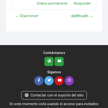
Enlace permanente
Responder
← 32win1innet
da88health →
Contáctanos
Síganos
Contactar con el soporte del sitio
En este momento está usando el acceso para invitados