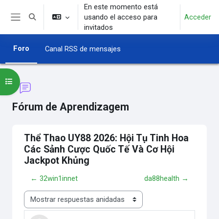
Salta al contenido principal
En este momento está
usando el acceso para
Acceder
Selector de búsqueda de entrada
Panel lateral
invitados
Foro
Canal RSS de mensajes
Abrir índice del curso
Fórum de Aprendizagem
Thể Thao UY88 2026: Hội Tụ Tinh Hoa
Các Sảnh Cược Quốc Tế Và Cơ Hội
Jackpot Khủng
← 32win1innet
da88health →
Mostrar modo