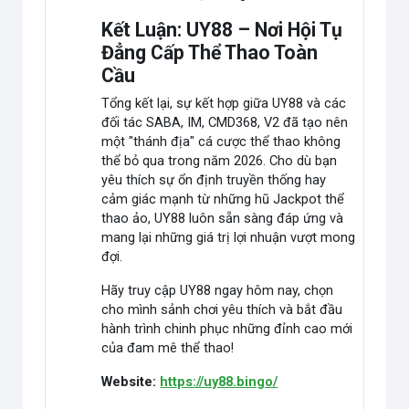
Kết Luận: UY88 – Nơi Hội Tụ
Đẳng Cấp Thể Thao Toàn
Cầu
Tổng kết lại, sự kết hợp giữa UY88 và các
đối tác SABA, IM, CMD368, V2 đã tạo nên
một "thánh địa" cá cược thể thao không
thể bỏ qua trong năm 2026. Cho dù bạn
yêu thích sự ổn định truyền thống hay
cảm giác mạnh từ những hũ Jackpot thể
thao ảo, UY88 luôn sẵn sàng đáp ứng và
mang lại những giá trị lợi nhuận vượt mong
đợi.
Hãy truy cập UY88 ngay hôm nay, chọn
cho mình sảnh chơi yêu thích và bắt đầu
hành trình chinh phục những đỉnh cao mới
của đam mê thể thao!
Website:
https://uy88.bingo/