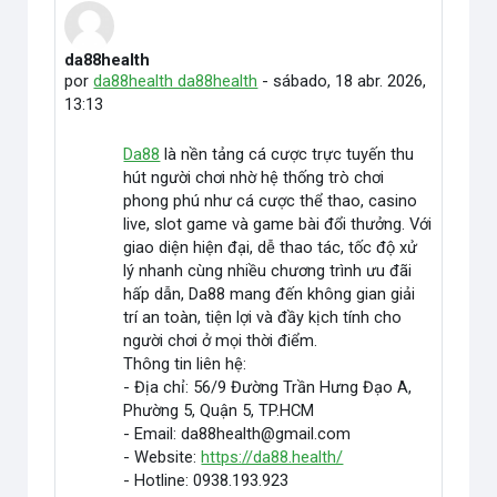
da88health
Número de respostas: 0
por
da88health da88health
-
sábado, 18 abr. 2026,
13:13
Da88
là nền tảng cá cược trực tuyến thu
hút người chơi nhờ hệ thống trò chơi
phong phú như cá cược thể thao, casino
live, slot game và game bài đổi thưởng. Với
giao diện hiện đại, dễ thao tác, tốc độ xử
lý nhanh cùng nhiều chương trình ưu đãi
hấp dẫn, Da88 mang đến không gian giải
trí an toàn, tiện lợi và đầy kịch tính cho
người chơi ở mọi thời điểm.
Thông tin liên hệ:
- Địa chỉ: 56/9 Đường Trần Hưng Đạo A,
Phường 5, Quận 5, TP.HCM
- Email: da88health@gmail.com
- Website:
https://da88.health/
- Hotline: 0938.193.923