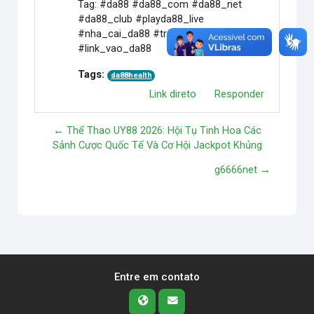
Tag: #da88 #da88_com #da88_net
#da88_club #playda88_live
#nha_cai_da88 #trang_chu_da88
#link_vao_da88
Tags:
da88health
Link direto
Responder
← Thể Thao UY88 2026: Hội Tụ Tinh Hoa Các
Sảnh Cược Quốc Tế Và Cơ Hội Jackpot Khủng
g6666net →
Entre em contato