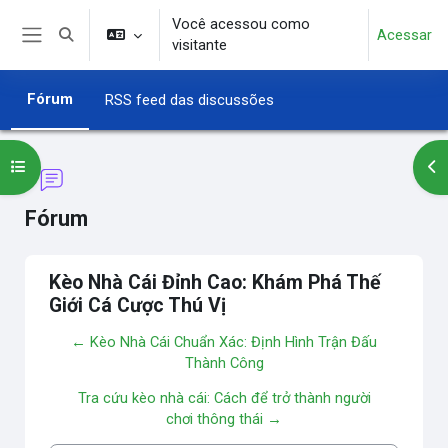
Ir para o conteúdo principal
Você acessou como
Acessar
Alternar entrada de pesquisa
visitante
Painel lateral
Fórum
RSS feed das discussões
Abrir índice do curso
Abr
Fórum
Kèo Nhà Cái Đỉnh Cao: Khám Phá Thế
Giới Cá Cược Thú Vị
← Kèo Nhà Cái Chuẩn Xác: Định Hình Trận Đấu
Thành Công
Tra cứu kèo nhà cái: Cách để trở thành người
chơi thông thái →