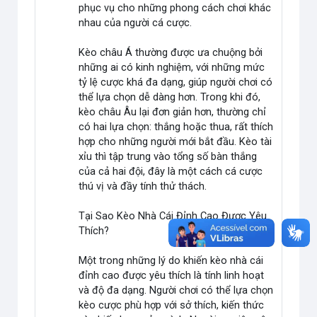
phục vụ cho những phong cách chơi khác
nhau của người cá cược.
Kèo châu Á thường được ưa chuộng bởi
những ai có kinh nghiệm, với những mức
tỷ lệ cược khá đa dạng, giúp người chơi có
thể lựa chọn dễ dàng hơn. Trong khi đó,
kèo châu Âu lại đơn giản hơn, thường chỉ
có hai lựa chọn: thắng hoặc thua, rất thích
hợp cho những người mới bắt đầu. Kèo tài
xỉu thì tập trung vào tổng số bàn thắng
của cả hai đội, đây là một cách cá cược
thú vị và đầy tính thử thách.
Tại Sao Kèo Nhà Cái Đỉnh Cao Được Yêu
Thích?
Một trong những lý do khiến kèo nhà cái
đỉnh cao được yêu thích là tính linh hoạt
và độ đa dạng. Người chơi có thể lựa chọn
kèo cược phù hợp với sở thích, kiến thức