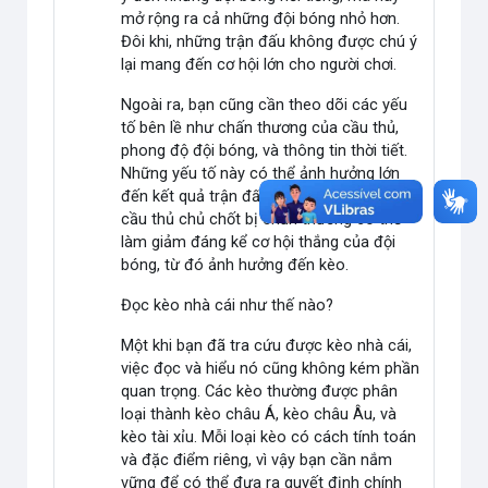
mở rộng ra cả những đội bóng nhỏ hơn.
Đôi khi, những trận đấu không được chú ý
lại mang đến cơ hội lớn cho người chơi.
Ngoài ra, bạn cũng cần theo dõi các yếu
tố bên lề như chấn thương của cầu thủ,
phong độ đội bóng, và thông tin thời tiết.
Những yếu tố này có thể ảnh hưởng lớn
đến kết quả trận đấu và kèo nhà cái. Một
cầu thủ chủ chốt bị chấn thương có thể
làm giảm đáng kể cơ hội thắng của đội
bóng, từ đó ảnh hưởng đến kèo.
Đọc kèo nhà cái như thế nào?
Một khi bạn đã tra cứu được kèo nhà cái,
việc đọc và hiểu nó cũng không kém phần
quan trọng. Các kèo thường được phân
loại thành kèo châu Á, kèo châu Âu, và
kèo tài xỉu. Mỗi loại kèo có cách tính toán
và đặc điểm riêng, vì vậy bạn cần nắm
vững để có thể đưa ra quyết định chính