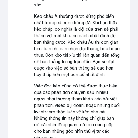
xác.
Kèo châu Á thường được dùng phổ biến
nhất trong cá cược bóng đá. Khi bạn thấy
kèo chấp, có nghĩa là đội cửa trên sẽ phải
thắng với một khoảng cách nhất định để
bạn thắng cược. Kèo châu Âu thì đơn giản
hơn, bạn chỉ cần chọn đội thắng, hòa hoặc
thua. Còn kèo tài xỉu thì liên quan đến tổng
số bàn thắng trong trận đấu. Bạn sẽ đặt
cược vào việc số bàn thắng sẽ cao hơn
hay thấp hơn một con số nhất định.
Việc đọc kèo cũng có thể được thực hiện
qua các phân tích chuyên sâu. Nhiều
người chơi thường tham khảo các bài viết
phân tích, video dự đoán, hoặc những buổi
livestream thảo luận về kèo nhà cái.
Những thông tin này không chỉ giúp bạn
có cái nhìn tổng quan mà còn cung cấp
cho bạn những góc nhìn thú vị từ các
chuyên gia.