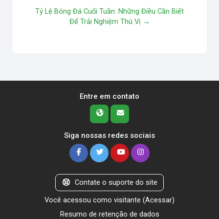
Tỷ Lệ Bóng Đá Cuối Tuần: Những Điều Cần Biết
Để Trải Nghiệm Thú Vị →
Entre em contato
Siga nossas redes sociais
Contate o suporte do site
Você acessou como visitante (
Acessar
)
Resumo de retenção de dados