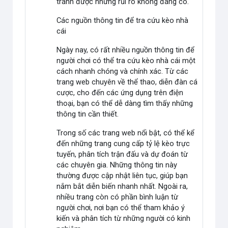
tránh được những rủi ro không đáng có.
Các nguồn thông tin để tra cứu kèo nhà
cái
Ngày nay, có rất nhiều nguồn thông tin để
người chơi có thể tra cứu kèo nhà cái một
cách nhanh chóng và chính xác. Từ các
trang web chuyên về thể thao, diễn đàn cá
cược, cho đến các ứng dụng trên điện
thoại, bạn có thể dễ dàng tìm thấy những
thông tin cần thiết.
Trong số các trang web nổi bật, có thể kể
đến những trang cung cấp tỷ lệ kèo trực
tuyến, phân tích trận đấu và dự đoán từ
các chuyên gia. Những thông tin này
thường được cập nhật liên tục, giúp bạn
nắm bắt diễn biến nhanh nhất. Ngoài ra,
nhiều trang còn có phần bình luận từ
người chơi, nơi bạn có thể tham khảo ý
kiến và phân tích từ những người có kinh