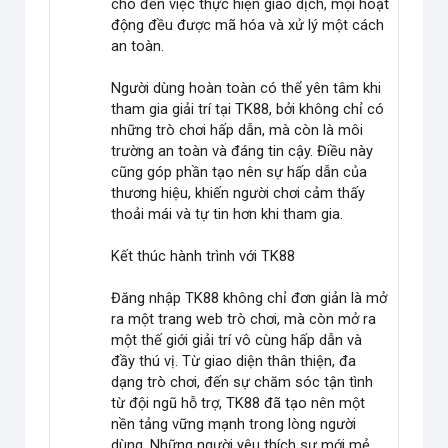
cho đến việc thực hiện giao dịch, mọi hoạt
động đều được mã hóa và xử lý một cách
an toàn.
Người dùng hoàn toàn có thể yên tâm khi
tham gia giải trí tại TK88, bởi không chỉ có
những trò chơi hấp dẫn, mà còn là môi
trường an toàn và đáng tin cậy. Điều này
cũng góp phần tạo nên sự hấp dẫn của
thương hiệu, khiến người chơi cảm thấy
thoải mái và tự tin hơn khi tham gia.
Kết thúc hành trình với TK88
Đăng nhập TK88 không chỉ đơn giản là mở
ra một trang web trò chơi, mà còn mở ra
một thế giới giải trí vô cùng hấp dẫn và
đầy thú vị. Từ giao diện thân thiện, đa
dạng trò chơi, đến sự chăm sóc tận tình
từ đội ngũ hỗ trợ, TK88 đã tạo nên một
nền tảng vững mạnh trong lòng người
dùng. Những người yêu thích sự mới mẻ,