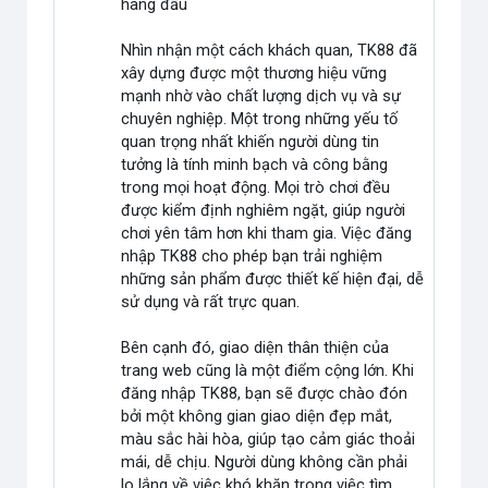
hàng đầu
Nhìn nhận một cách khách quan, TK88 đã
xây dựng được một thương hiệu vững
mạnh nhờ vào chất lượng dịch vụ và sự
chuyên nghiệp. Một trong những yếu tố
quan trọng nhất khiến người dùng tin
tưởng là tính minh bạch và công bằng
trong mọi hoạt động. Mọi trò chơi đều
được kiểm định nghiêm ngặt, giúp người
chơi yên tâm hơn khi tham gia. Việc đăng
nhập TK88 cho phép bạn trải nghiệm
những sản phẩm được thiết kế hiện đại, dễ
sử dụng và rất trực quan.
Bên cạnh đó, giao diện thân thiện của
trang web cũng là một điểm cộng lớn. Khi
đăng nhập TK88, bạn sẽ được chào đón
bởi một không gian giao diện đẹp mắt,
màu sắc hài hòa, giúp tạo cảm giác thoải
mái, dễ chịu. Người dùng không cần phải
lo lắng về việc khó khăn trong việc tìm