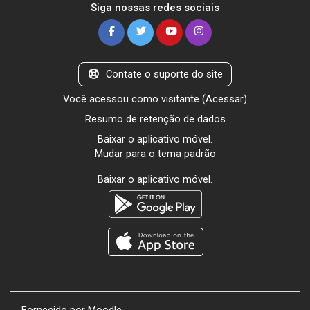
Siga nossas redes sociais
Contate o suporte do site
Você acessou como visitante (
Acessar
)
Resumo de retenção de dados
Baixar o aplicativo móvel.
Mudar para o tema padrão
Baixar o aplicativo móvel.
Fornecido por
Moodle