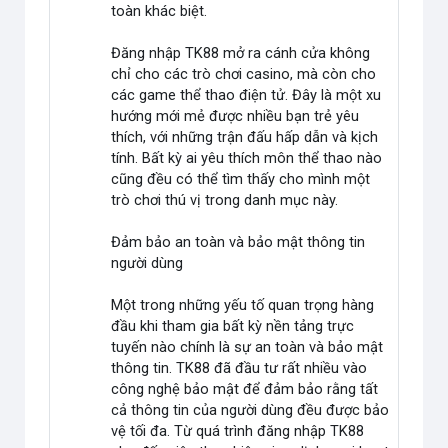
toàn khác biệt.
Đăng nhập TK88 mở ra cánh cửa không
chỉ cho các trò chơi casino, mà còn cho
các game thể thao điện tử. Đây là một xu
hướng mới mẻ được nhiều bạn trẻ yêu
thích, với những trận đấu hấp dẫn và kịch
tính. Bất kỳ ai yêu thích môn thể thao nào
cũng đều có thể tìm thấy cho mình một
trò chơi thú vị trong danh mục này.
Đảm bảo an toàn và bảo mật thông tin
người dùng
Một trong những yếu tố quan trọng hàng
đầu khi tham gia bất kỳ nền tảng trực
tuyến nào chính là sự an toàn và bảo mật
thông tin. TK88 đã đầu tư rất nhiều vào
công nghệ bảo mật để đảm bảo rằng tất
cả thông tin của người dùng đều được bảo
vệ tối đa. Từ quá trình đăng nhập TK88