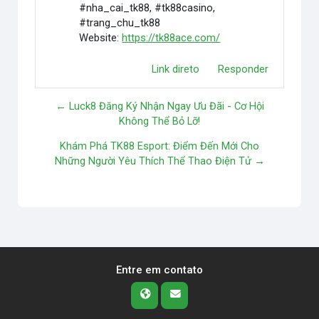
#nha_cai_tk88, #tk88casino,
#trang_chu_tk88
Website:
https://tk88ace.com/
Link direto
Responder
← Luck8 Đăng Ký Nhận Ngay Ưu Đãi - Cơ Hội
Không Thể Bỏ Lỡ!
Khám Phá TK88 Esport: Điểm Đến Mới Cho
Những Người Yêu Thích Thể Thao Điện Tử →
Entre em contato