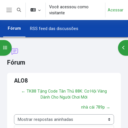
Ir para o conteúdo principal
Você acessou como
Acessar
Alternar entrada de pesquisa
visitante
Painel lateral
Fórum
RSS feed das discussões
Abrir índice do curso
Abr
Fórum
ALO8
← TK88 Tặng Code Tân Thủ 88K: Cơ Hội Vàng
Dành Cho Người Chơi Mới
nhà cái 789p →
Modo de visualização