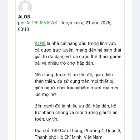
ALO8
Número de respostas: 0
por
ALO8 REVIEWS
-
terça-feira, 21 abr. 2026,
03:13
ALO8
là nhà cái hàng đầu trong lĩnh vực
cá cược trực tuyến, mang đến hệ sinh thái
giải trí đa dạng với cá cược thể thao, game
bài và nhiều trò chơi hấp dẫn.
Nền tảng được tối ưu tốc độ, giao diện
thân thiện, dễ sử dụng trên mọi thiết bị,
giúp người chơi trải nghiệm mượt mà mọi
lúc mọi nơi.
Bên cạnh đó là nhiều ưu đãi hấp dẫn, hỗ
trợ nhanh chóng và môi trường giải trí an
toàn, uy tín.
Địa chỉ: 130 Cao Thắng, Phường 4, Quận 3,
Thành phố Hồ Chí Minh, Việt Nam