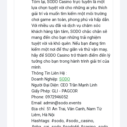
Tóm lại, SODO Casino trực tuyến là một
lựa chọn tuyệt vời cho những ai yêu thích
giải trí và muốn tìm kiếm một môi trường
chơi game an toàn, phong phú và hấp dẫn.
Với nhiều ưu đãi và dịch vụ chăm sóc
khách hàng tận tâm, SODO chắc chắn sẽ
mang đến cho bạn những trải nghiệm
tuyệt vời và khó quên. Nếu bạn đang tìm
kiếm một nơi để thư giãn và thử vận may,
hãy để SODO Casino trở thành điểm đến lý
tưởng cho bạn trong hành trình giải trí của
mình.
Thông Tin Liên Hệ :
Doanh Nghiệp:
SODO
Người Đại Diện: CEO Trần Mạnh Linh
Giấy Phép: GLI - PAGCOR
Phone: 0972946052
Email: admin@sodo.events
Địa chỉ: 51 An Trai, Vân Canh, Nam Từ
Liêm, Hà Nội
Hashtags: #sodo, #sodo_casino,
#nha_cai_sodo #sodo66 #casino_sodo