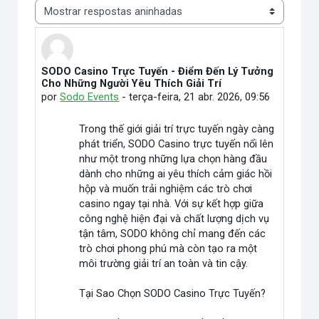
Modo de visualização
SODO Casino Trực Tuyến - Điểm Đến Lý Tưởng
Número de respostas: 0
Cho Những Người Yêu Thích Giải Trí
por
Sodo Events
-
terça-feira, 21 abr. 2026, 09:56
Trong thế giới giải trí trực tuyến ngày càng
phát triển, SODO Casino trực tuyến nổi lên
như một trong những lựa chọn hàng đầu
dành cho những ai yêu thích cảm giác hồi
hộp và muốn trải nghiệm các trò chơi
casino ngay tại nhà. Với sự kết hợp giữa
công nghệ hiện đại và chất lượng dịch vụ
tận tâm, SODO không chỉ mang đến các
trò chơi phong phú mà còn tạo ra một
môi trường giải trí an toàn và tin cậy.
Tại Sao Chọn SODO Casino Trực Tuyến?