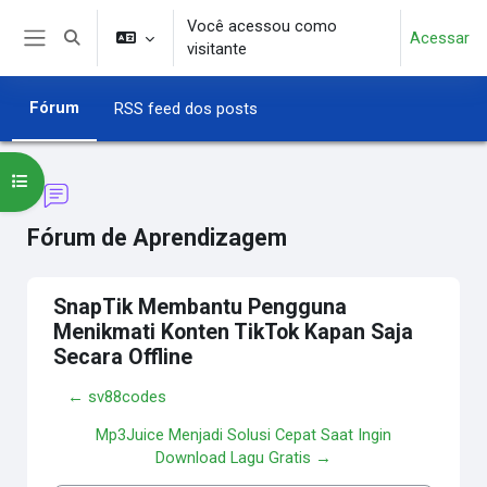
Ir para o conteúdo principal
Você acessou como
Acessar
Alternar entrada de pesquisa
visitante
Painel lateral
Fórum
RSS feed dos posts
Abrir índice do curso
Fórum de Aprendizagem
SnapTik Membantu Pengguna
Menikmati Konten TikTok Kapan Saja
Secara Offline
← sv88codes
Mp3Juice Menjadi Solusi Cepat Saat Ingin
Download Lagu Gratis →