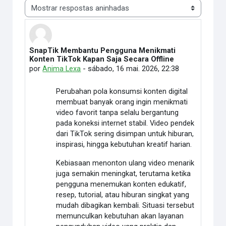
Modo de visualização
SnapTik Membantu Pengguna Menikmati
Número de respostas: 0
Konten TikTok Kapan Saja Secara Offline
por
Anima Lexa
-
sábado, 16 mai. 2026, 22:38
Perubahan pola konsumsi konten digital
membuat banyak orang ingin menikmati
video favorit tanpa selalu bergantung
pada koneksi internet stabil. Video pendek
dari TikTok sering disimpan untuk hiburan,
inspirasi, hingga kebutuhan kreatif harian.
Kebiasaan menonton ulang video menarik
juga semakin meningkat, terutama ketika
pengguna menemukan konten edukatif,
resep, tutorial, atau hiburan singkat yang
mudah dibagikan kembali. Situasi tersebut
memunculkan kebutuhan akan layanan