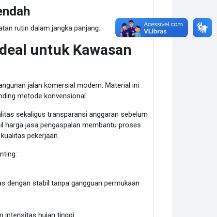
endah
an rutin dalam jangka panjang.
Ideal untuk Kawasan
unan jalan komersial modern. Material ini
banding metode konvensional.
itas sekaligus transparansi anggaran sebelum
ail harga jasa pengaspalan membantu proses
ualitas pekerjaan.
ting:
as dengan stabil tanpa gangguan permukaan
ntensitas hujan tinggi.