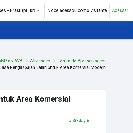
s - Brasil ‎(pt_br)‎
Você acessou como visitante
Acessar
e pesquisa
ANP no AVA
Atividades
Fórum de Aprendizagem
asa Pengaspalan Jalan untuk Area Komersial Modern
ntuk Area Komersial
ao88day ▶︎