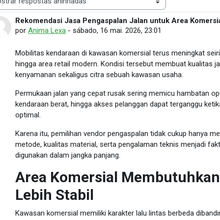
 de visualização
Rekomendasi Jasa Pengaspalan Jalan untuk Area Komersi
Número de respostas: 0
por
Anima Lexa
-
sábado, 16 mai. 2026, 23:01
Mobilitas kendaraan di kawasan komersial terus meningkat sei
hingga area retail modern. Kondisi tersebut membuat kualitas 
kenyamanan sekaligus citra sebuah kawasan usaha.
Permukaan jalan yang cepat rusak sering memicu hambatan operasi
kendaraan berat, hingga akses pelanggan dapat terganggu ketika
optimal.
Karena itu, pemilihan vendor pengaspalan tidak cukup hanya m
metode, kualitas material, serta pengalaman teknis menjadi fakt
digunakan dalam jangka panjang.
Area Komersial Membutuhkan 
Lebih Stabil
Kawasan komersial memiliki karakter lalu lintas berbeda diband