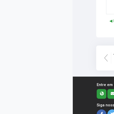
◀︎
Entre em
Siga noss