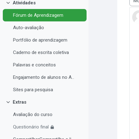
Atividades
Modo
Contrair
Fórum de Aprendizagem
Auto-avaliação
Portfólio de aprendizagem
Caderno de escrita coletiva
Palavras e conceitos
Engajamento de alunos no AVA e Desempenho Acadêmico
Sites para pesquisa
Extras
Contrair
Avaliação do curso
Questionário final