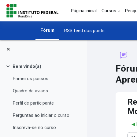
Ir para o conteúdo principal
Página inicial
Cursos
Pesqu
Fórum
RSS feed dos posts
Fóru
Bem vindo(a)
Contrair
Apre
Primeiros passos
Quadro de avisos
Re
Perfil de participante
Mo
Perguntas ao iniciar o curso
◀︎
Inscreva-se no curso