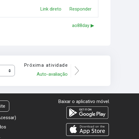
Link direto
Responder
ao88day ▶︎
Próxima atividade
Auto-avaliação
Baixar o aplicativo móvel.
ite
Acessar
)
dos
.