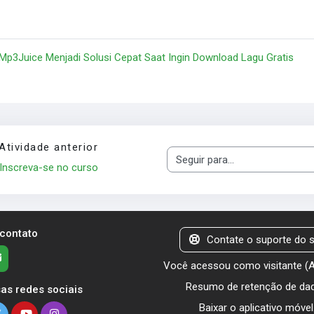
 Mp3Juice Menjadi Solusi Cepat Saat Ingin Download Lagu Gratis
Atividade anterior
Seguir para...
Inscreva-se no curso
 contato
Contate o suporte do s
Você acessou como visitante (
Resumo de retenção de da
as redes sociais
Baixar o aplicativo móvel