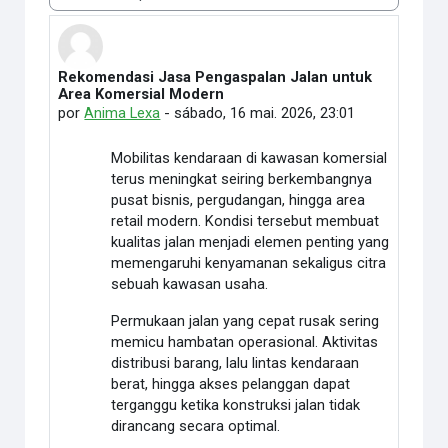
Modo de visualização
Rekomendasi Jasa Pengaspalan Jalan untuk
Número de respostas: 0
Area Komersial Modern
por
Anima Lexa
-
sábado, 16 mai. 2026, 23:01
Mobilitas kendaraan di kawasan komersial
terus meningkat seiring berkembangnya
pusat bisnis, pergudangan, hingga area
retail modern. Kondisi tersebut membuat
kualitas jalan menjadi elemen penting yang
memengaruhi kenyamanan sekaligus citra
sebuah kawasan usaha.
Permukaan jalan yang cepat rusak sering
memicu hambatan operasional. Aktivitas
distribusi barang, lalu lintas kendaraan
berat, hingga akses pelanggan dapat
terganggu ketika konstruksi jalan tidak
dirancang secara optimal.