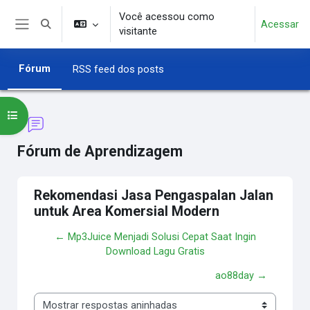
Ir para o conteúdo principal
Você acessou como
Acessar
Alternar entrada de pesquisa
visitante
Painel lateral
Fórum
RSS feed dos posts
Abrir índice do curso
Fórum de Aprendizagem
Rekomendasi Jasa Pengaspalan Jalan
untuk Area Komersial Modern
← Mp3Juice Menjadi Solusi Cepat Saat Ingin
Download Lagu Gratis
ao88day →