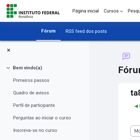
Ir para o conteúdo principal
Página inicial
Cursos
Pesqu
Fórum
RSS feed dos posts
Fóru
Bem vindo(a)
Contrair
Primeiros passos
ta
Quadro de avisos
Perfil de participante
◀︎
Perguntas ao iniciar o curso
Inscreva-se no curso
Modo