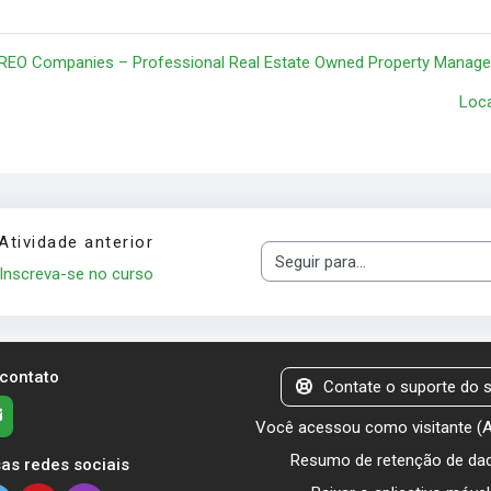
 REO Companies – Professional Real Estate Owned Property Manag
Loca
Atividade anterior
Seguir para...
Inscreva-se no curso
 contato
Contate o suporte do s
Você acessou como visitante (
Resumo de retenção de da
as redes sociais