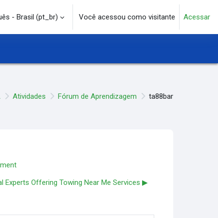
s - Brasil ‎(pt_br)‎
Você acessou como visitante
Acessar
e pesquisa
A
Atividades
Fórum de Aprendizagem
ta88bar
ement
l Experts Offering Towing Near Me Services ▶︎