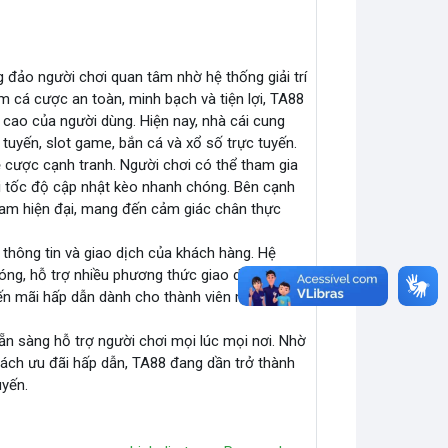
đảo người chơi quan tâm nhờ hệ thống giải trí
m cá cược an toàn, minh bạch và tiện lợi, TA88
cao của người dùng. Hiện nay, nhà cái cung
tuyến, slot game, bắn cá và xổ số trực tuyến.
 cược cạnh tranh. Người chơi có thể tham gia
với tốc độ cập nhật kèo nhanh chóng. Bên cạnh
ream hiện đại, mang đến cảm giác chân thực
 thông tin và giao dịch của khách hàng. Hệ
óng, hỗ trợ nhiều phương thức giao dịch tiện
yến mãi hấp dẫn dành cho thành viên mới và
n sàng hỗ trợ người chơi mọi lúc mọi nơi. Nhờ
sách ưu đãi hấp dẫn, TA88 đang dần trở thành
uyến.