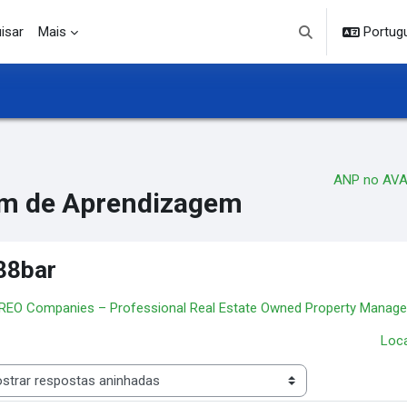
isar
Mais
Portuguê
Alternar entrada d
ANP no AV
m de Aprendizagem
88bar
 REO Companies – Professional Real Estate Owned Property Manag
Loca
 de visualização