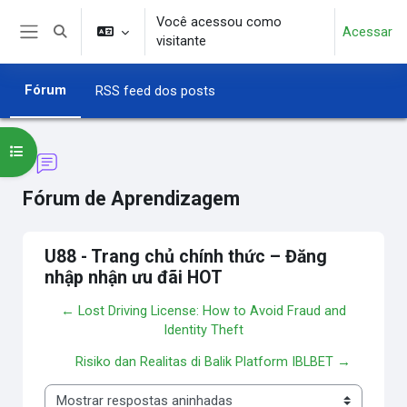
Ir para o conteúdo principal
Você acessou como
Acessar
Alternar entrada de pesquisa
visitante
Painel lateral
Fórum
RSS feed dos posts
Abrir índice do curso
Fórum de Aprendizagem
U88 - Trang chủ chính thức – Đăng
nhập nhận ưu đãi HOT
← Lost Driving License: How to Avoid Fraud and
Identity Theft
Risiko dan Realitas di Balik Platform IBLBET →