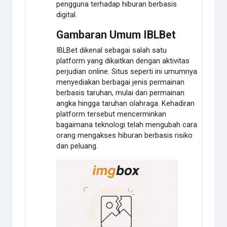
pengguna terhadap hiburan berbasis
digital.
Gambaran Umum IBLBet
IBLBet dikenal sebagai salah satu
platform yang dikaitkan dengan aktivitas
perjudian online. Situs seperti ini umumnya
menyediakan berbagai jenis permainan
berbasis taruhan, mulai dari permainan
angka hingga taruhan olahraga. Kehadiran
platform tersebut mencerminkan
bagaimana teknologi telah mengubah cara
orang mengakses hiburan berbasis risiko
dan peluang.