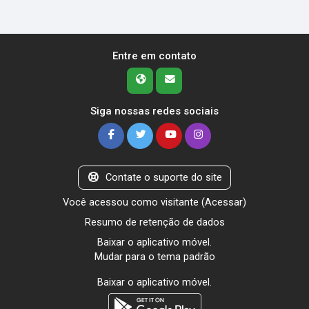
Entre em contato
Siga nossas redes sociais
Contate o suporte do site
Você acessou como visitante (
Acessar
)
Resumo de retenção de dados
Baixar o aplicativo móvel.
Mudar para o tema padrão
Baixar o aplicativo móvel.