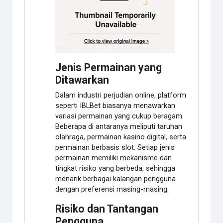
Jenis Permainan yang
Ditawarkan
Dalam industri perjudian online, platform
seperti IBLBet biasanya menawarkan
variasi permainan yang cukup beragam.
Beberapa di antaranya meliputi taruhan
olahraga, permainan kasino digital, serta
permainan berbasis slot. Setiap jenis
permainan memiliki mekanisme dan
tingkat risiko yang berbeda, sehingga
menarik berbagai kalangan pengguna
dengan preferensi masing-masing.
Risiko dan Tantangan
Pengguna