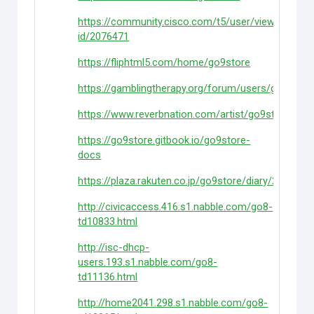
https://community.cisco.com/t5/user/viewprofilep
id/2076471
https://fliphtml5.com/home/go9store
https://gamblingtherapy.org/forum/users/go9store
https://www.reverbnation.com/artist/go9store
https://go9store.gitbook.io/go9store-
docs
https://plaza.rakuten.co.jp/go9store/diary/202605
http://civicaccess.416.s1.nabble.com/go8-
td10833.html
http://isc-dhcp-
users.193.s1.nabble.com/go8-
td11136.html
http://home2041.298.s1.nabble.com/go8-