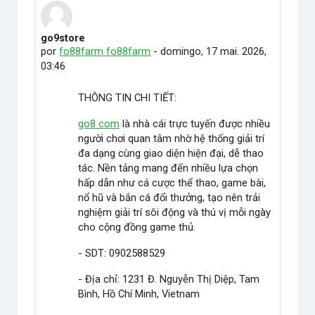
go9store
Número de respostas: 0
por
fo88farm fo88farm
-
domingo, 17 mai. 2026,
03:46
THÔNG TIN CHI TIẾT:
go8 com
là nhà cái trực tuyến được nhiều
người chơi quan tâm nhờ hệ thống giải trí
đa dạng cùng giao diện hiện đại, dễ thao
tác. Nền tảng mang đến nhiều lựa chọn
hấp dẫn như cá cược thể thao, game bài,
nổ hũ và bắn cá đổi thưởng, tạo nên trải
nghiệm giải trí sôi động và thú vị mỗi ngày
cho cộng đồng game thủ.
- SDT: 0902588529
- Địa chỉ: 1231 Đ. Nguyễn Thị Diệp, Tam
Bình, Hồ Chí Minh, Vietnam