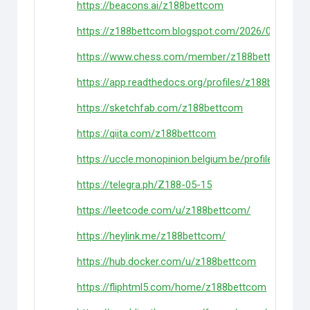
https://beacons.ai/z188bettcom
https://z188bettcom.blogspot.com/2026/05/z188.
https://www.chess.com/member/z188bettcom
https://app.readthedocs.org/profiles/z188bettcom
https://sketchfab.com/z188bettcom
https://qiita.com/z188bettcom
https://uccle.monopinion.belgium.be/profiles/z188b
https://telegra.ph/Z188-05-15
https://leetcode.com/u/z188bettcom/
https://heylink.me/z188bettcom/
https://hub.docker.com/u/z188bettcom
https://fliphtml5.com/home/z188bettcom