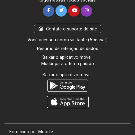
Contate o suporte do site
Você acessou como visitante (
Acessar
)
Resumo de retenção de dados
Baixar o aplicativo móvel.
Mudar para o tema padrão
Baixar o aplicativo móvel.
Fornecido por
Moodle