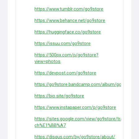
https://www.tumblr.com/go9store
https://www.behance.net/go9store
https://huggingface.co/go9store
https://issuu.com/go9store
https://500px.com/p/go9store?
view=photos
https://devpost.com/go9store
https://go9store.bandcamp.com/album/go9store
https://bio.site/go9store
https://www.instapaper.com/p/go9store
https://sites.google.com/view/go9store/trang-
ch%E1%BB%A7
https://disqus.com/by/go9store/about/