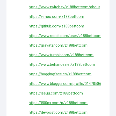
https://www.twitch.tv/z188bettcom/about
https://vimeo.com/z188bettcom
https://github.com/z188bettcom
https://www.reddit.com/user/z188bettcom/
https://gravatar.com/z188bettcom
https://www.tumblr.com/z188bettcom
https://www.behance.net/z188bettcom
https://huggingface.co/z188bettcom
https://www.blogger.com/profile/01478586027568
https://issuu.com/z188bettcom
https://500px.com/p/z188bettcom
https://devpost.com/z188bettcom