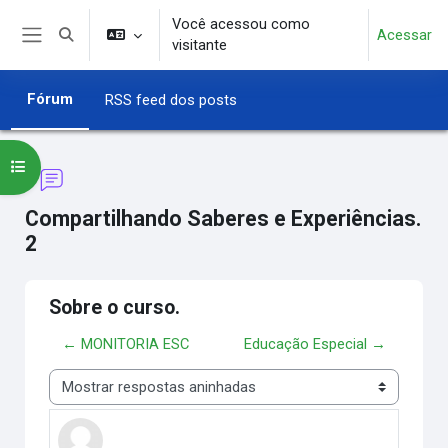
Ir para o conteúdo principal
Você acessou como
Acessar
Alternar entrada de pesquisa
visitante
Painel lateral
Fórum
RSS feed dos posts
Abrir índice do curso
Compartilhando Saberes e Experiências.
2
Sobre o curso.
← MONITORIA ESC
Educação Especial →
Modo de visualização