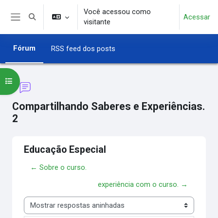
Ir para o conteúdo principal
Você acessou como
Acessar
Alternar entrada de pesquisa
visitante
Painel lateral
Fórum
RSS feed dos posts
Abrir índice do curso
Compartilhando Saberes e Experiências.
2
Educação Especial
← Sobre o curso.
experiência com o curso. →
Modo de visualização