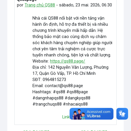
por
Trang chủ QS88
-
sábado, 23 mai. 2026, 06:30
Nhà cái QS88 nổi bật với nền tảng vận
hành ổn định, hỗ trợ đa thiết bị và nhiều
chương trình khuyến mãi hấp dẫn. Hệ
thống bảo mật cao cùng dịch vụ chăm
sóc khách hàng chuyên nghiệp giúp người
chơi yên tâm trải nghiệm cá cược trực
tuyến nhanh chóng, tiện lợi và chất lượng.
Website:
https://qs88.page/
Địa chỉ: 142 Nguyễn Văn Lượng, Phường
17, Quận Gò Vấp, TP. Hồ Chí Minh
SĐT: 0964815273
Email: contact@qs88.page
Hashtags: #qs88 #qs88page
#dangnhapqs88 #dangkyqs88
#trangchuqs88 #nhacaiqs88
Link direto
Responder