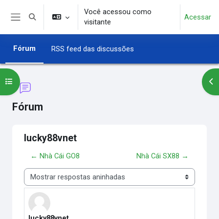
Ir para o conteúdo principal
Você acessou como
Acessar
Alternar entrada de pesquisa
visitante
Painel lateral
Fórum
RSS feed das discussões
Abrir índice do curso
Abr
Fórum
lucky88vnet
← Nhà Cái GO8
Nhà Cái SX88 →
Modo de visualização
lucky88vnet
Número de respostas: 0