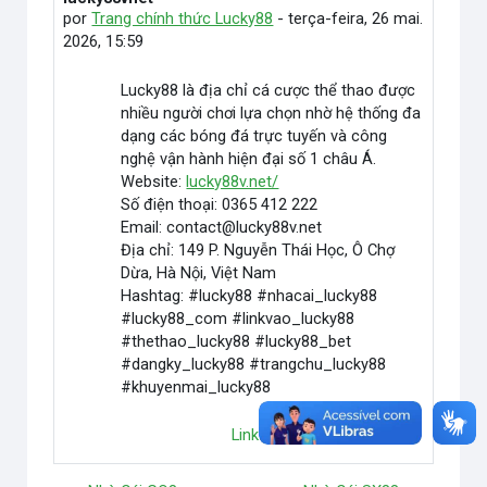
por
Trang chính thức Lucky88
-
terça-feira, 26 mai.
2026, 15:59
Lucky88 là địa chỉ cá cược thể thao được
nhiều người chơi lựa chọn nhờ hệ thống đa
dạng các bóng đá trực tuyến và công
nghệ vận hành hiện đại số 1 châu Á.
Website:
lucky88v.net/
Số điện thoại: 0365 412 222
Email: contact@lucky88v.net
Địa chỉ: 149 P. Nguyễn Thái Học, Ô Chợ
Dừa, Hà Nội, Việt Nam
Hashtag: #lucky88 #nhacai_lucky88
#lucky88_com #linkvao_lucky88
#thethao_lucky88 #lucky88_bet
#dangky_lucky88 #trangchu_lucky88
#khuyenmai_lucky88
Link direto
Responder