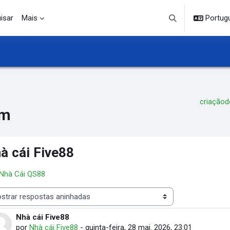
isar
Mais
Portuguê
Alternar entrada d
criação
um
à cái Five88
 Nhà Cái QS88
 de visualização
Nhà cái Five88
Número de respostas: 0
por
Nhà cái Five88
-
quinta-feira, 28 mai. 2026, 23:01