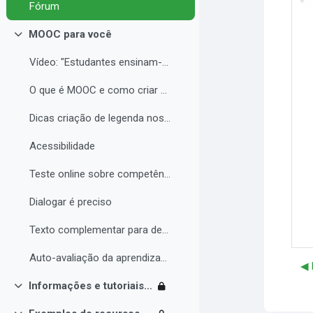
Fórum
MOOC para você
Contrair
Vídeo: "Estudantes ensinam-se uns aos outros const...
O que é MOOC e como criar seu curso com qualidade
Dicas criação de legenda nos vídeos
Acessibilidade
Teste online sobre competências digitais
Dialogar é preciso
Texto complementar para debate sobre MOOC
Auto-avaliação da aprendizagem
◀︎
Informações e tutoriais Moodle
Contrair