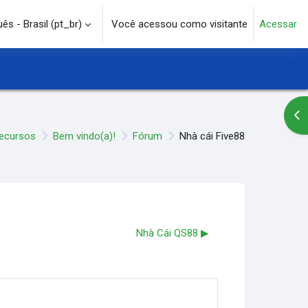
s - Brasil ‎(pt_br)‎
Você acessou como visitante
Acessar
e pesquisa
Abr
decursos
Bem vindo(a)!
Fórum
Nhà cái Five88
Nhà Cái QS88 ▶︎