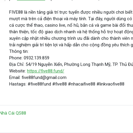
FIVE88 là nền tảng giải trí trực tuyến được nhiều người chơi b
mượt mà trên cả điện thoại và máy tính. Tại đây, người dùng c
cá cược thể thao, casino live, nổ hũ, bắn cá và game bài đổi th
thân thiện, tốc độ giao dịch nhanh và hệ thống hỗ trợ hoạt độ
xuyên cập nhật nhiều chương trình ưu đãi dành cho thành viên
trải nghiệm giải trí tiện lợi và hấp dẫn cho cộng đồng yêu thích 
Thông tin:
Phone: 0932.139.859
Địa Chỉ: 54/19 Nguyễn Xiển, Phường Long Thạnh Mỹ, TP. Thủ Đ
Website:
https://five88.fund/
Email: five88fund@gmail.com
Hastags: #five88fund #five88 #nhacaifive88 #linkvaofive88
 Nhà Cái QS88