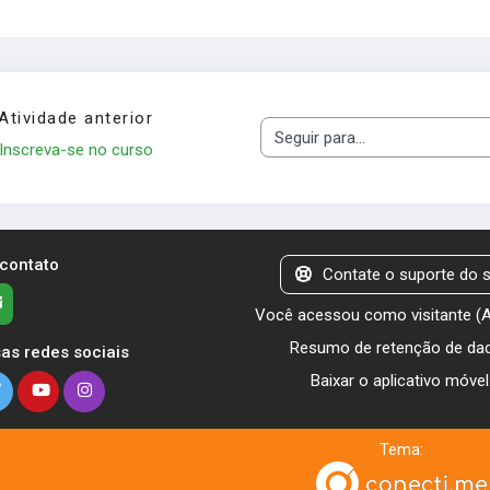
Atividade anterior
Seguir para...
Inscreva-se no curso
 contato
Contate o suporte do s
Você acessou como visitante (
Resumo de retenção de da
as redes sociais
Baixar o aplicativo móvel
Tema: