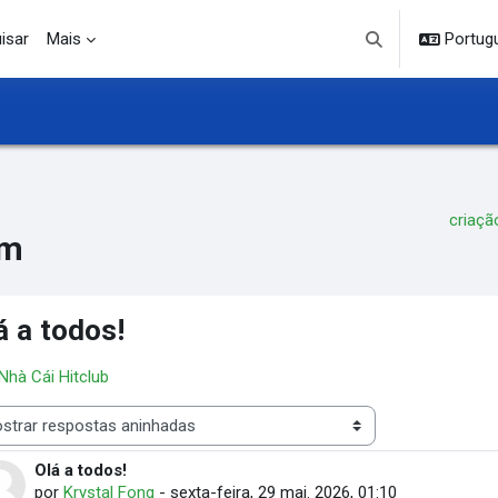
isar
Mais
Portuguê
Alternar entrada d
criaç
um
á a todos!
 Nhà Cái Hitclub
 de visualização
Olá a todos!
Número de respostas: 0
por
Krystal Fong
-
sexta-feira, 29 mai. 2026, 01:10