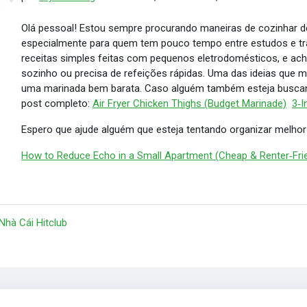
Olá pessoal! Estou sempre procurando maneiras de cozinhar d
especialmente para quem tem pouco tempo entre estudos e tr
receitas simples feitas com pequenos eletrodomésticos, e ac
sozinho ou precisa de refeições rápidas. Uma das ideias que ma
uma marinada bem barata. Caso alguém também esteja buscando
post completo:
Air Fryer Chicken Thighs (Budget Marinade)
3‑I
Espero que ajude alguém que esteja tentando organizar melhor a
How to Reduce Echo in a Small Apartment (Cheap & Renter‑Frie
 Nhà Cái Hitclub