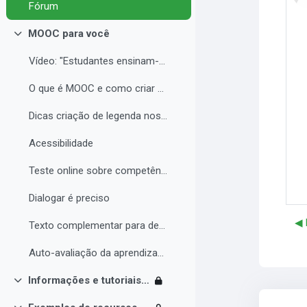
Fórum
MOOC para você
Contrair
Vídeo: "Estudantes ensinam-se uns aos outros const...
O que é MOOC e como criar seu curso com qualidade
Dicas criação de legenda nos vídeos
Acessibilidade
Teste online sobre competências digitais
Dialogar é preciso
◀︎
Texto complementar para debate sobre MOOC
Auto-avaliação da aprendizagem
Informações e tutoriais Moodle
Contrair