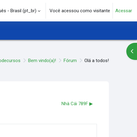
s - Brasil ‎(pt_br)‎
Você acessou como visitante
Acessar
e pesquisa
Abr
ãodecursos
Bem vindo(a)!
Fórum
Olá a todos!
Nhà Cái 789F ▶︎