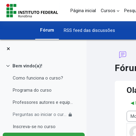
Ir para o conteúdo principal
Página inicial
Cursos
Pesqu
Fórum
RSS feed das discussões
Fór
Bem vindo(a)!
Contrair
Como funciona o curso?
Ol
Programa do curso
Professores autores e equipe multidisciplinar
◀︎
Perguntas ao iniciar o curso
Modo
Inscreva-se no curso