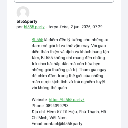
bl555party
Número de respostas: 0
por
bl555 party
-
terça-feira, 2 jun. 2026, 07:29
BL555
là điểm đến lý tưởng cho những ai
đam mê giải trí và thử vận may. Với giao
diện thân thiện và dịch vụ khách hàng tận
tâm, BL555 không chỉ mang đến những
trò chơi bài hấp dẫn mà còn hứa hẹn
những giải thưởng giá trị. Tham gia ngay
để chìm đắm trong thế giới của những
màn cược kịch tính và trải nghiệm tuyệt
vời không thể quên.
Website:
https://bl555.party/
Phone: 0894399793
Địa chỉ: Hẻm 57 Tô Hiệu, Phú Thạnh, Hồ
Chí Minh, Việt Nam
Email: contact@bl555.party