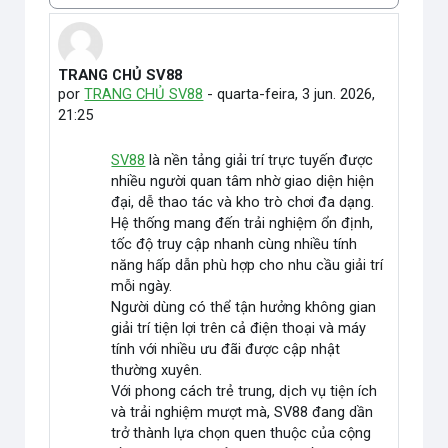
TRANG CHỦ SV88
Número de respostas: 0
por
TRANG CHỦ SV88
-
quarta-feira, 3 jun. 2026,
21:25
SV88
là nền tảng giải trí trực tuyến được
nhiều người quan tâm nhờ giao diện hiện
đại, dễ thao tác và kho trò chơi đa dạng.
Hệ thống mang đến trải nghiệm ổn định,
tốc độ truy cập nhanh cùng nhiều tính
năng hấp dẫn phù hợp cho nhu cầu giải trí
mỗi ngày.
Người dùng có thể tận hưởng không gian
giải trí tiện lợi trên cả điện thoại và máy
tính với nhiều ưu đãi được cập nhật
thường xuyên.
Với phong cách trẻ trung, dịch vụ tiện ích
và trải nghiệm mượt mà, SV88 đang dần
trở thành lựa chọn quen thuộc của cộng