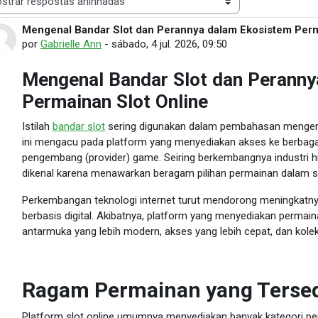
 de visualização
Mengenal Bandar Slot dan Perannya dalam Ekosistem Perm
Número de respostas: 0
por
Gabrielle Ann
-
sábado, 4 jul. 2026, 09:50
Mengenal Bandar Slot dan Perann
Permainan Slot Online
Istilah
bandar slot
sering digunakan dalam pembahasan mengenai
ini mengacu pada platform yang menyediakan akses ke berbagai 
pengembang (provider) game. Seiring berkembangnya industri hi
dikenal karena menawarkan beragam pilihan permainan dalam s
Perkembangan teknologi internet turut mendorong meningkatn
berbasis digital. Akibatnya, platform yang menyediakan permai
antarmuka yang lebih modern, akses yang lebih cepat, dan kol
Ragam Permainan yang Terse
Platform slot online umumnya menyediakan banyak kategori p