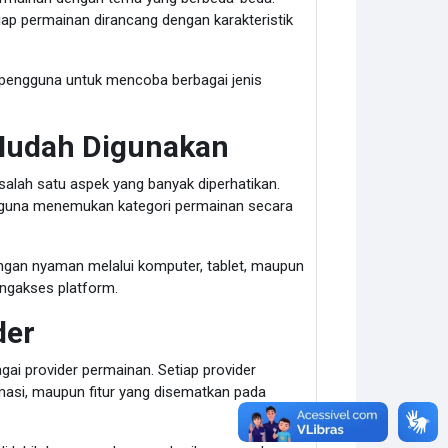
etiap permainan dirancang dengan karakteristik
 pengguna untuk mencoba berbagai jenis
Mudah Digunakan
alah satu aspek yang banyak diperhatikan.
gguna menemukan kategori permainan secara
ngan nyaman melalui komputer, tablet, maupun
engakses platform.
der
gai provider permainan. Setiap provider
 animasi, maupun fitur yang disematkan pada