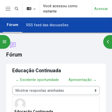
Ir para o conteúdo principal
Você acessou como
Acessar
Alternar entrada de pesquisa
visitante
Painel lateral
Fórum
RSS feed das discussões
Abrir índice do curso
Abr
Fórum
Educação Continuada
← Excelente oportunidade
Apresentação →
Modo de visualização
Educação Continuada
Número de respostas: 0