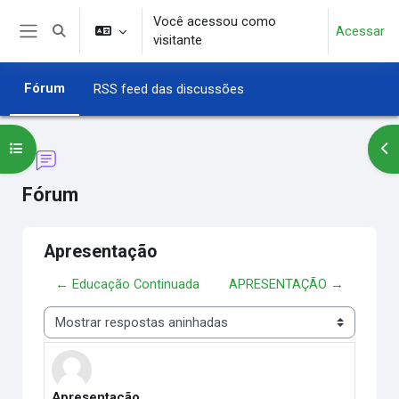
Ir para o conteúdo principal
Você acessou como
Acessar
Alternar entrada de pesquisa
visitante
Painel lateral
Fórum
RSS feed das discussões
Abrir índice do curso
Abr
Fórum
Apresentação
← Educação Continuada
APRESENTAÇÃO →
Modo de visualização
Apresentação
Número de respostas: 0