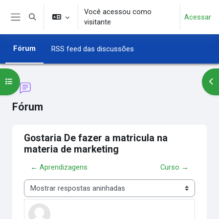
Ir para o conteúdo principal
Você acessou como
Acessar
Alternar entrada de pesquisa
visitante
Painel lateral
Fórum
RSS feed das discussões
Abrir índice do curso
Abr
Fórum
Gostaria De fazer a matricula na
materia de marketing
← Aprendizagens
Curso →
Modo de visualização