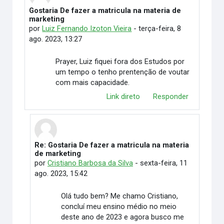
Gostaria De fazer a matricula na materia de
Número de respostas: 1
marketing
por
Luiz Fernando Izoton Vieira
-
terça-feira, 8
ago. 2023, 13:27
Prayer, Luiz fiquei fora dos Estudos por
um tempo o tenho prentenção de voutar
com mais capacidade.
Link direto
Responder
Re: Gostaria De fazer a matricula na materia
Em resposta à Luiz Fernando Izoton Vieira
de marketing
por
Cristiano Barbosa da Silva
-
sexta-feira, 11
ago. 2023, 15:42
Olá tudo bem? Me chamo Cristiano,
concluí meu ensino médio no meio
deste ano de 2023 e agora busco me