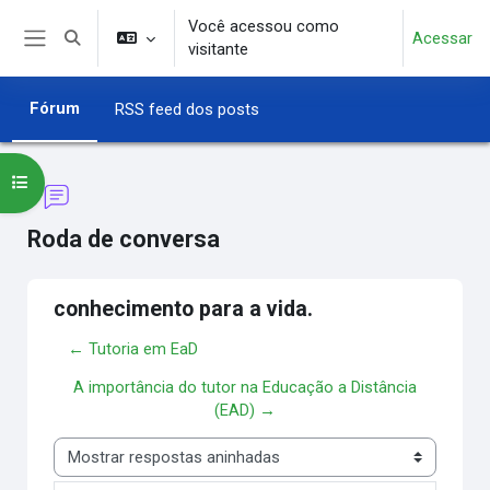
Ir para o conteúdo principal
Você acessou como
Acessar
Alternar entrada de pesquisa
visitante
Painel lateral
Fórum
RSS feed dos posts
Abrir índice do curso
Roda de conversa
conhecimento para a vida.
← Tutoria em EaD
A importância do tutor na Educação a Distância
(EAD) →
Modo de visualização