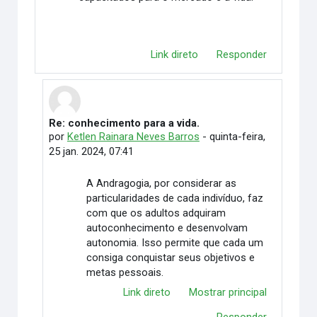
Link direto
Responder
Re: conhecimento para a vida.
Em resposta à Ketlen Rainara Neves Barros
por
Ketlen Rainara Neves Barros
-
quinta-feira,
25 jan. 2024, 07:41
A Andragogia, por considerar as
particularidades de cada indivíduo, faz
com que os adultos adquiram
autoconhecimento e desenvolvam
autonomia. Isso permite que cada um
consiga conquistar seus objetivos e
metas pessoais.
Link direto
Mostrar principal