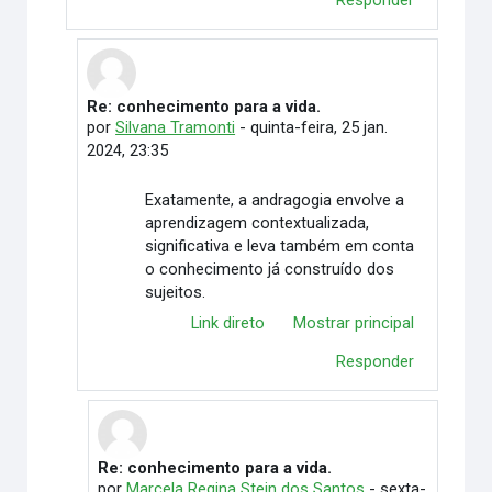
Responder
Re: conhecimento para a vida.
Em resposta à Ketlen Rainara Neves Barros
por
Silvana Tramonti
-
quinta-feira, 25 jan.
2024, 23:35
Exatamente, a andragogia envolve a
aprendizagem contextualizada,
significativa e leva também em conta
o conhecimento já construído dos
sujeitos.
Link direto
Mostrar principal
Responder
Re: conhecimento para a vida.
Em resposta à Silvana Tramonti
por
Marcela Regina Stein dos Santos
-
sexta-