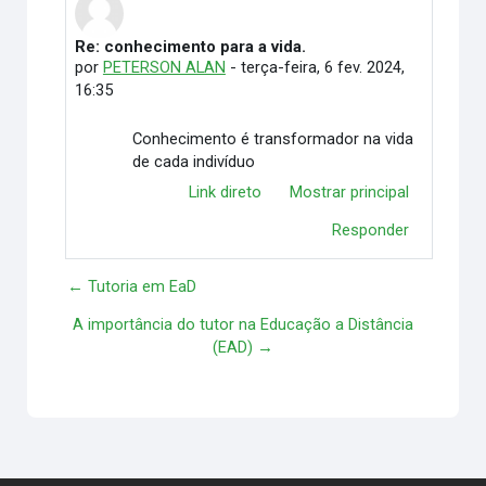
Re: conhecimento para a vida.
Em resposta à Ketlen Rainara Neves Barros
por
PETERSON ALAN
-
terça-feira, 6 fev. 2024,
16:35
Conhecimento é transformador na vida
de cada indivíduo
Link direto
Mostrar principal
Responder
← Tutoria em EaD
A importância do tutor na Educação a Distância
(EAD) →