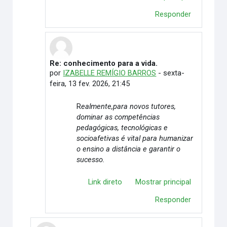
Responder
Re: conhecimento para a vida.
Em resposta à Marcela Regina Stein dos Santos
por
IZABELLE REMÍGIO BARROS
-
sexta-
feira, 13 fev. 2026, 21:45
R
ealmente,para novos tutores,
dominar as
competências
pedagógicas, tecnológicas e
socioafetivas
é vital para humanizar
o ensino a distância e garantir o
sucesso.
Link direto
Mostrar principal
Responder