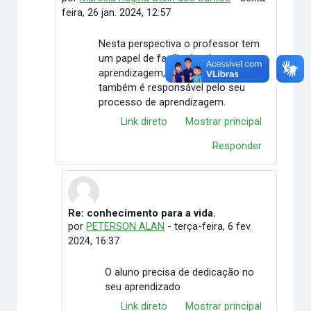
feira, 26 jan. 2024, 12:57
Nesta perspectiva o professor tem
um papel de facilitador da
aprendizagem, visto que o aluno
também é responsável pelo seu
processo de aprendizagem.
Link direto
Mostrar principal
Responder
Re: conhecimento para a vida.
Em resposta à Marcela Regina Stein dos Santos
por
PETERSON ALAN
-
terça-feira, 6 fev.
2024, 16:37
O aluno precisa de dedicação no
seu aprendizado
Link direto
Mostrar principal