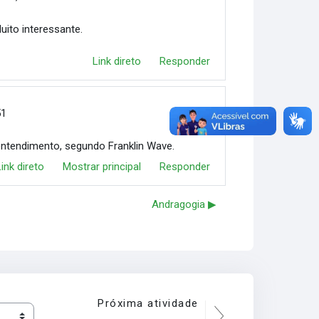
uito interessante.
Link direto
Responder
51
entendimento, segundo Franklin Wave.
Link direto
Mostrar principal
Responder
Andragogia ▶︎
Próxima atividade