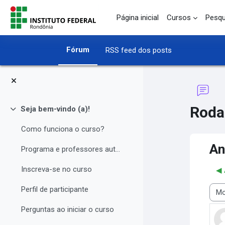
Ir para o conteúdo principal
Página inicial
Cursos
Pesqu
Fórum
RSS feed dos posts
Roda
Seja bem-vindo (a)!
Contrair
Como funciona o curso?
An
Programa e professores autores
Inscreva-se no curso
◀︎
Perfil de participante
Modo
Perguntas ao iniciar o curso