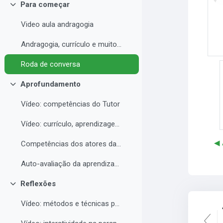
Para começar
Contrair
Video aula andragogia
Andragogia, currículo e muito mais
Roda de conversa
Aprofundamento
Contrair
Vídeo: competências do Tutor
Vídeo: currículo, aprendizagem e docência para EAD
◀︎
Competências dos atores da educação a distância professor, tutor e aluno
Auto-avaliação da aprendizagem
Reflexões
Contrair
Vídeo: métodos e técnicas para EAD