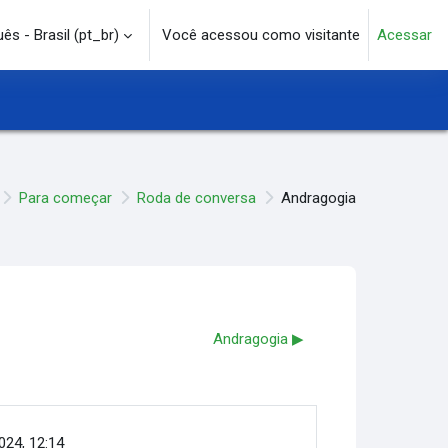
s - Brasil ‎(pt_br)‎
Você acessou como visitante
Acessar
e pesquisa
Para começar
Roda de conversa
Andragogia
Andragogia ▶︎
2024, 12:14