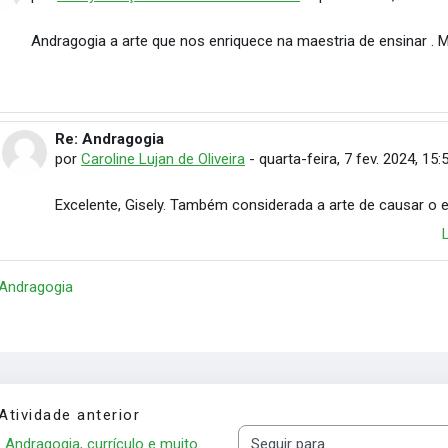
Andragogia a arte que nos enriquece na maestria de ensinar . M
Re: Andragogia
Em resposta à Gisely Gonçalves de Almeida Moreira
por
Caroline Lujan de Oliveira
-
quarta-feira, 7 fev. 2024, 15:
Excelente, Gisely. Também considerada a arte de causar o 
 Andragogia
Atividade anterior
Andragogia, currículo e muito 