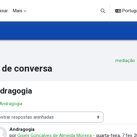
isar
Mais
Portuguê
Alternar entrada d
mediação
 de conversa
dragogia
 Andragogia
 de visualização
Andragogia
Número de respostas: 1
por
Gisely Gonçalves de Almeida Moreira
-
quarta-feira, 7 fev. 