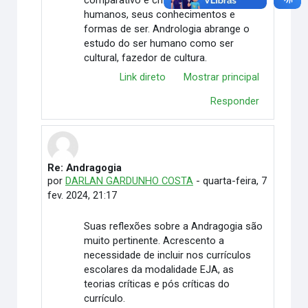
comparativo e critico dos seres
humanos, seus conhecimentos e
formas de ser. Andrologia abrange o
estudo do ser humano como ser
cultural, fazedor de cultura.
Link direto
Mostrar principal
Responder
Re: Andragogia
Em resposta à Jerônimo Vidal Ferreira
por
DARLAN GARDUNHO COSTA
-
quarta-feira, 7
fev. 2024, 21:17
Suas reflexões sobre a Andragogia são
muito pertinente. Acrescento a
necessidade de incluir nos currículos
escolares da modalidade EJA, as
teorias críticas e pós críticas do
currículo.