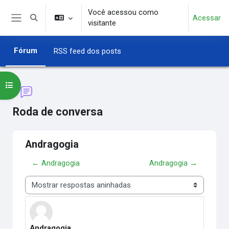
Ir para o conteúdo principal
Você acessou como
Acessar
Alternar entrada de pesquisa
visitante
Painel lateral
Fórum
RSS feed dos posts
Abrir índice do curso
Roda de conversa
Andragogia
← Andragogia
Andragogia →
Modo de visualização
Andragogia
Número de respostas: 3