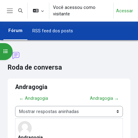
Ir para o conteúdo principal
Você acessou como
Acessar
Alternar entrada de pesquisa
visitante
Painel lateral
Fórum
RSS feed dos posts
Abrir índice do curso
Roda de conversa
Andragogia
← Andragogia
Andragogia →
Modo de visualização
Andragogia
Número de respostas: 0