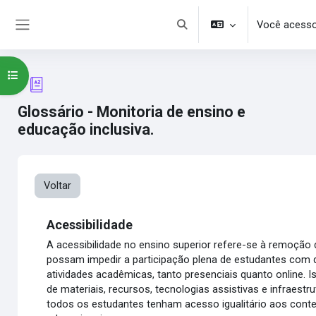
Ir para o conteúdo principal
Você acesso
Alternar entrada de pesquisa
Painel lateral
Abrir índice do curso
Glossário - Monitoria de ensino e
educação inclusiva.
Voltar
Acessibilidade
A acessibilidade no ensino superior refere-se à remoção 
possam impedir a participação plena de estudantes com d
atividades acadêmicas, tanto presenciais quanto online. I
de materiais, recursos, tecnologias assistivas e infraestru
todos os estudantes tenham acesso igualitário aos con