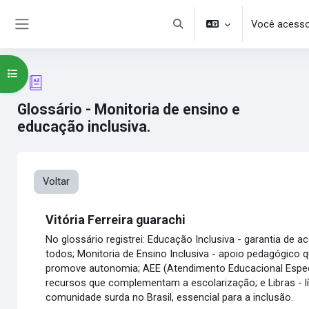
Ir para o conteúdo principal
Você acesso
Alternar entrada de pesquisa
Painel lateral
Abrir índice do curso
Glossário - Monitoria de ensino e
educação inclusiva.
Voltar
Vitória Ferreira guarachi
No glossário registrei: Educação Inclusiva - garantia de a
todos; Monitoria de Ensino Inclusiva - apoio pedagógico q
promove autonomia; AEE (Atendimento Educacional Especi
recursos que complementam a escolarização; e Libras - lí
comunidade surda no Brasil, essencial para a inclusão.