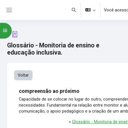
Ir para o conteúdo principal
Você acesso
Alternar entrada de pesquisa
Painel lateral
Abrir índice do curso
Glossário - Monitoria de ensino e
educação inclusiva.
Voltar
compreensão ao próximo
Capacidade de se colocar no lugar do outro, compreend
necessidades. Fundamental na relação entre monitor e alun
comunicação, o apoio pedagógico e a criação de um ambi
»
Glossário - Monitoria de ensi