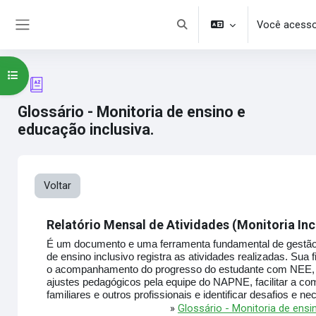
Ir para o conteúdo principal
Você acesso
Alternar entrada de pesquisa
Painel lateral
Abrir índice do curso
Glossário - Monitoria de ensino e
educação inclusiva.
Voltar
Relatório Mensal de Atividades (Monitoria Inc
É um documento e uma ferramenta fundamental de gestão 
de ensino inclusivo registra as atividades realizadas. Sua f
o
acompanhamento do progresso
do estudante com NEE,
ajustes pedagógicos
pela equipe do NAPNE, facilitar a
com
familiares e outros profissionais e
identificar desafios e n
»
Glossário - Monitoria de ensi